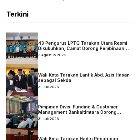
Terkini
43 Pengurus LPTQ Tarakan Utara Resmi
Dikukuhkan, Camat Dorong Pembinaan
Qurani Berkelanjutan
3 Agustus 2026
Wali Kota Tarakan Lantik Abd. Azis Hasan
sebagai Sekda
31 Juli 2026
Pimpinan Divisi Funding & Customer
Management Bankaltimtara Dorong
Percepatan Digitalisasi Keuangan di Kota
31 Juli 2026
Tarakan
Wali Kota Tarakan Hadiri Penutupan