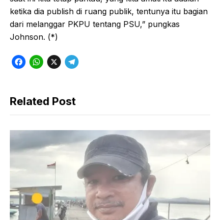
ketika dia publish di ruang publik, tentunya itu bagian
dari melanggar PKPU tentang PSU,” pungkas
Johnson. (*)
F
W
X
T
a
h
e
c
a
l
Related Post
e
t
e
b
s
g
o
A
r
o
p
a
k
p
m