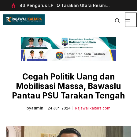
Langsung
arakan Utara Resmi
Wali Kota Tarakan Lantik Abd. A
ke
 Dorong Pembinaan Qurani
sebagai Sekda
isi
Me
Cegah Politik Uang dan
Mobilisasi Massa, Bawaslu
Pantau PSU Tarakan Tengah
by
admin
24 Juni 2024
Rajawalikaltara.com