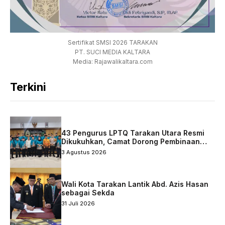
Sertifikat SMSI 2026 TARAKAN
PT. SUCI MEDIA KALTARA
Media: Rajawalikaltara.com
Terkini
43 Pengurus LPTQ Tarakan Utara Resmi
Dikukuhkan, Camat Dorong Pembinaan
Qurani Berkelanjutan
3 Agustus 2026
Wali Kota Tarakan Lantik Abd. Azis Hasan
sebagai Sekda
31 Juli 2026