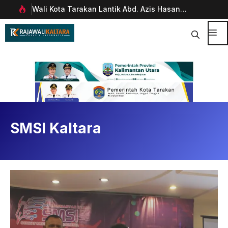
Langsung
Wali Kota Tarakan Lantik Abd. Azis Hasan
Pim
ke
rani
sebagai Sekda
Man
isi
Dig
Me
SMSI Kaltara