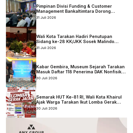
Pimpinan Divisi Funding & Customer
Management Bankaltimtara Dorong
Percepatan Digitalisasi Keuangan di Kota
31 Juli 2026
Tarakan
Wali Kota Tarakan Hadiri Penutupan
Sidang ke-28 KK/JKK Sosek Malindo
Tingkat Kaltara–Sabah
31 Juli 2026
Kabar Gembira, Museum Sejarah Tarakan
Masuk Daftar 118 Penerima DAK Nonfisik
2027
30 Juli 2026
Semarak HUT Ke-81 RI, Wali Kota Khairul
Ajak Warga Tarakan Ikut Lomba Gerak
Jalan
30 Juli 2026