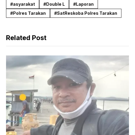
c
a
l
asyarakat
Double L
Laporan
e
t
e
Polres Tarakan
SatReskoba Polres Tarakan
b
s
g
o
A
r
Related Post
o
p
a
k
p
m