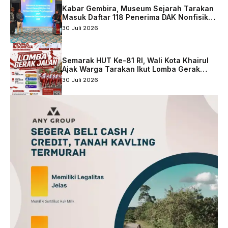
Kabar Gembira, Museum Sejarah Tarakan
Masuk Daftar 118 Penerima DAK Nonfisik
2027
30 Juli 2026
Semarak HUT Ke-81 RI, Wali Kota Khairul
Ajak Warga Tarakan Ikut Lomba Gerak
Jalan
30 Juli 2026