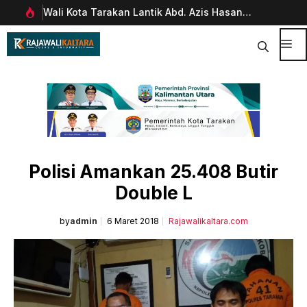
Langsung
Wali Kota Tarakan Lantik Abd. Azis Hasan
Pim
ke
rani
sebagai Sekda
Man
isi
Dig
Me
Polisi Amankan 25.408 Butir
Double L
by
admin
6 Maret 2018
Rajawalikaltara.com