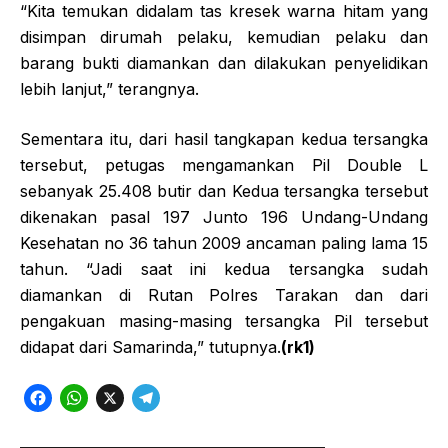
“Kita temukan didalam tas kresek warna hitam yang
disimpan dirumah pelaku, kemudian pelaku dan
barang bukti diamankan dan dilakukan penyelidikan
lebih lanjut,” terangnya.
Sementara itu, dari hasil tangkapan kedua tersangka
tersebut, petugas mengamankan Pil Double L
sebanyak 25.408 butir dan Kedua tersangka tersebut
dikenakan pasal 197 Junto 196 Undang-Undang
Kesehatan no 36 tahun 2009 ancaman paling lama 15
tahun. “Jadi saat ini kedua tersangka sudah
diamankan di Rutan Polres Tarakan dan dari
pengakuan masing-masing tersangka Pil tersebut
didapat dari Samarinda,” tutupnya.
(rk1)
F
W
X
T
a
h
e