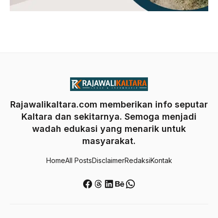
Rajawalikaltara.com memberikan info seputar
Kaltara dan sekitarnya. Semoga menjadi
wadah edukasi yang menarik untuk
masyarakat.
Home
All Posts
Disclaimer
Redaksi
Kontak
Facebook
Threads
LinkedIn
Behance
WhatsApp