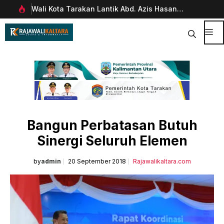
Langsung
Wali Kota Tarakan Lantik Abd. Azis Hasan
Pim
ke
rani
sebagai Sekda
Man
isi
Dig
Me
Bangun Perbatasan Butuh
Sinergi Seluruh Elemen
by
admin
20 September 2018
Rajawalikaltara.com