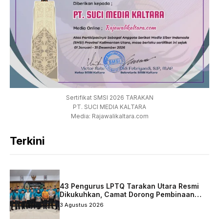
Sertifikat SMSI 2026 TARAKAN
PT. SUCI MEDIA KALTARA
Media: Rajawalikaltara.com
Terkini
43 Pengurus LPTQ Tarakan Utara Resmi
Dikukuhkan, Camat Dorong Pembinaan
Qurani Berkelanjutan
3 Agustus 2026