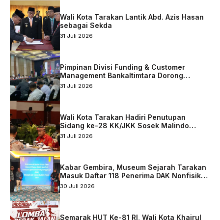
Wali Kota Tarakan Lantik Abd. Azis Hasan
sebagai Sekda
31 Juli 2026
Pimpinan Divisi Funding & Customer
Management Bankaltimtara Dorong
Percepatan Digitalisasi Keuangan di Kota
31 Juli 2026
Tarakan
Wali Kota Tarakan Hadiri Penutupan
Sidang ke-28 KK/JKK Sosek Malindo
Tingkat Kaltara–Sabah
31 Juli 2026
Kabar Gembira, Museum Sejarah Tarakan
Masuk Daftar 118 Penerima DAK Nonfisik
2027
30 Juli 2026
Semarak HUT Ke-81 RI, Wali Kota Khairul