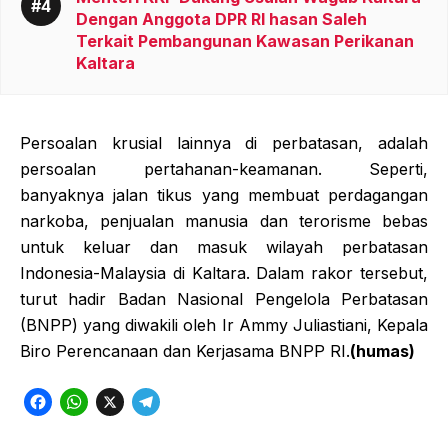
Dengan Anggota DPR RI hasan Saleh
Terkait Pembangunan Kawasan Perikanan
Kaltara
Persoalan krusial lainnya di perbatasan, adalah
persoalan pertahanan-keamanan. Seperti,
banyaknya jalan tikus yang membuat perdagangan
narkoba, penjualan manusia dan terorisme bebas
untuk keluar dan masuk wilayah perbatasan
Indonesia-Malaysia di Kaltara. Dalam rakor tersebut,
turut hadir Badan Nasional Pengelola Perbatasan
(BNPP) yang diwakili oleh Ir Ammy Juliastiani, Kepala
Biro Perencanaan dan Kerjasama BNPP RI.
(humas)
F
W
X
T
a
h
e