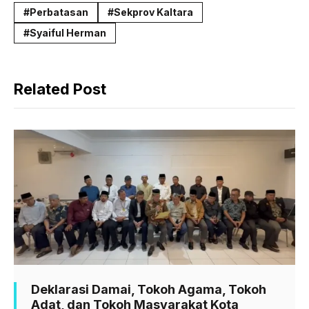
c
a
l
Perbatasan
Sekprov Kaltara
e
t
e
Syaiful Herman
b
s
g
o
A
r
Related Post
o
p
a
k
p
m
Deklarasi Damai, Tokoh Agama, Tokoh
Adat, dan Tokoh Masyarakat Kota