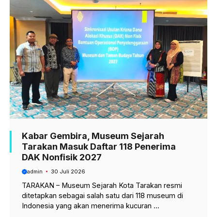
o
p
a
k
p
m
Kabar Gembira, Museum Sejarah
Tarakan Masuk Daftar 118 Penerima
DAK Nonfisik 2027
admin
30 Juli 2026
TARAKAN – Museum Sejarah Kota Tarakan resmi
ditetapkan sebagai salah satu dari 118 museum di
Indonesia yang akan menerima kucuran ...