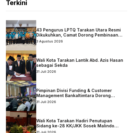
Terkini
43 Pengurus LPTQ Tarakan Utara Resmi
Dikukuhkan, Camat Dorong Pembinaan
Qurani Berkelanjutan
3 Agustus 2026
Wali Kota Tarakan Lantik Abd. Azis Hasan
sebagai Sekda
31 Juli 2026
Pimpinan Divisi Funding & Customer
Management Bankaltimtara Dorong
Percepatan Digitalisasi Keuangan di Kota
31 Juli 2026
Tarakan
Wali Kota Tarakan Hadiri Penutupan
Sidang ke-28 KK/JKK Sosek Malindo
Tingkat Kaltara–Sabah
31 Juli 2026