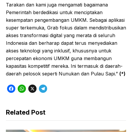
Tarakan dan kami juga mengamati bagaimana
Pemerintah berdedikasi untuk menciptakan
kesempatan pengembangan UMKM. Sebagai aplikasi
super terkemuka, Grab fokus dalam mendistribusikan
akses transformasi digital yang merata di seluruh
Indonesia dan berharap dapat terus menyediakan
akses teknologi yang inklusif, khususnya untuk
percepatan ekonomi UMKM guna membangun
kapasitas kompetitif mereka. Ini termasuk di daerah-
daerah pelosok seperti Nunukan dan Pulau Sapi.”
(*)
F
W
X
T
a
h
e
c
a
l
Related Post
e
t
e
b
s
g
o
A
r