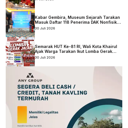
Kabar Gembira, Museum Sejarah Tarakan
Masuk Daftar 118 Penerima DAK Nonfisik
2027
30 Juli 2026
Semarak HUT Ke-81 RI, Wali Kota Khairul
Ajak Warga Tarakan Ikut Lomba Gerak
Jalan
30 Juli 2026