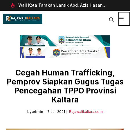
Langsung
Wali Kota Tarakan Lantik Abd. Azis Hasan
Pim
ke
rani
sebagai Sekda
Man
isi
Dig
Me
Cegah Human Trafficking,
Pemprov Siapkan Gugus Tugas
Pencegahan TPPO Provinsi
Kaltara
by
admin
7 Juli 2021
Rajawalikaltara.com