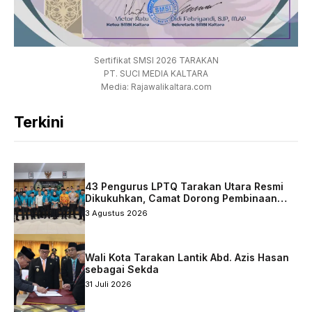
Sertifikat SMSI 2026 TARAKAN
PT. SUCI MEDIA KALTARA
Media: Rajawalikaltara.com
Terkini
43 Pengurus LPTQ Tarakan Utara Resmi
Dikukuhkan, Camat Dorong Pembinaan
Qurani Berkelanjutan
3 Agustus 2026
Wali Kota Tarakan Lantik Abd. Azis Hasan
sebagai Sekda
31 Juli 2026