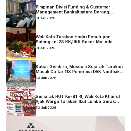
Pimpinan Divisi Funding & Customer
Management Bankaltimtara Dorong
Percepatan Digitalisasi Keuangan di Kota
31 Juli 2026
Tarakan
Wali Kota Tarakan Hadiri Penutupan
Sidang ke-28 KK/JKK Sosek Malindo
Tingkat Kaltara–Sabah
31 Juli 2026
Kabar Gembira, Museum Sejarah Tarakan
Masuk Daftar 118 Penerima DAK Nonfisik
2027
30 Juli 2026
Semarak HUT Ke-81 RI, Wali Kota Khairul
Ajak Warga Tarakan Ikut Lomba Gerak
Jalan
30 Juli 2026