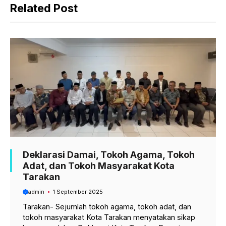
Related Post
e
t
e
b
s
g
o
A
r
o
p
a
k
p
m
Deklarasi Damai, Tokoh Agama, Tokoh
Adat, dan Tokoh Masyarakat Kota
Tarakan
admin
1 September 2025
Tarakan- Sejumlah tokoh agama, tokoh adat, dan
tokoh masyarakat Kota Tarakan menyatakan sikap