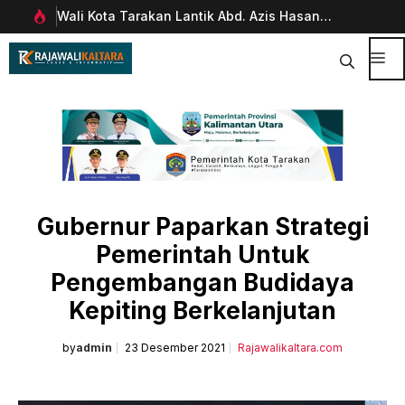
Langsung
Wali Kota Tarakan Lantik Abd. Azis Hasan
Pim
ke
rani
sebagai Sekda
Man
isi
Dig
Me
Gubernur Paparkan Strategi
Pemerintah Untuk
Pengembangan Budidaya
Kepiting Berkelanjutan
by
admin
23 Desember 2021
Rajawalikaltara.com