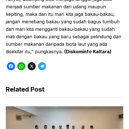
menjadi sumber makanan dari udang maupun
kepiting, maka dari itu mari kita jaga bakau-bakau,
jangan menebang bakau yang sudah bagus tumbuh
dan mari kita mengganti bakau-bakau yang sudah
mati dengan bakau yang baru sebagai pelindung dan
sumber makanan daripada biota laut yang ada
disekitar itu,” pungkasnya.
(Diskominfo Kaltara)
F
W
X
T
a
h
e
c
a
l
Related Post
e
t
e
b
s
g
o
A
r
o
p
a
k
p
m