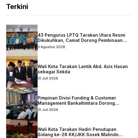
Terkini
43 Pengurus LPTQ Tarakan Utara Resmi
Dikukuhkan, Camat Dorong Pembinaan
Qurani Berkelanjutan
3 Agustus 2026
Wali Kota Tarakan Lantik Abd. Azis Hasan
sebagai Sekda
31 Juli 2026
Pimpinan Divisi Funding & Customer
Management Bankaltimtara Dorong
Percepatan Digitalisasi Keuangan di Kota
31 Juli 2026
Tarakan
Wali Kota Tarakan Hadiri Penutupan
Sidang ke-28 KK/JKK Sosek Malindo