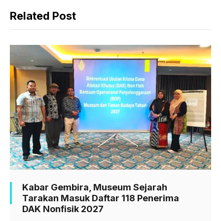
c
a
l
Related Post
e
t
e
b
s
g
o
A
r
o
p
a
k
p
m
Kabar Gembira, Museum Sejarah
Tarakan Masuk Daftar 118 Penerima
DAK Nonfisik 2027