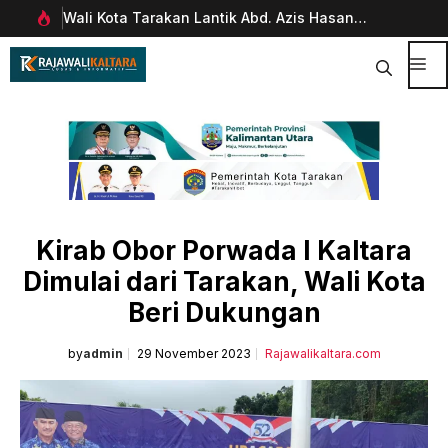
Langsung
Wali Kota Tarakan Lantik Abd. Azis Hasan
Pim
ke
rani
sebagai Sekda
Man
isi
Dig
Me
Kirab Obor Porwada I Kaltara
Dimulai dari Tarakan, Wali Kota
Beri Dukungan
by
admin
29 November 2023
Rajawalikaltara.com