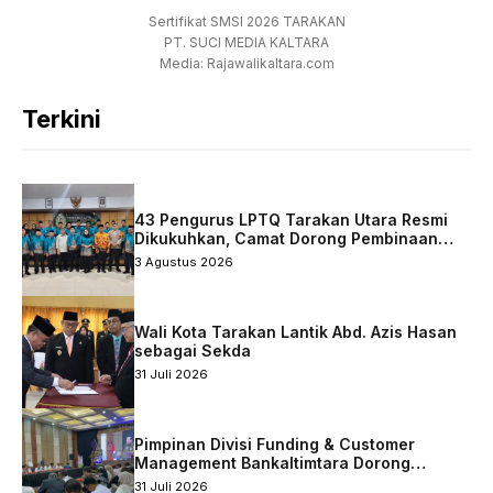
Sertifikat SMSI 2026 TARAKAN
PT. SUCI MEDIA KALTARA
Media: Rajawalikaltara.com
Terkini
43 Pengurus LPTQ Tarakan Utara Resmi
Dikukuhkan, Camat Dorong Pembinaan
Qurani Berkelanjutan
3 Agustus 2026
Wali Kota Tarakan Lantik Abd. Azis Hasan
sebagai Sekda
31 Juli 2026
Pimpinan Divisi Funding & Customer
Management Bankaltimtara Dorong
Percepatan Digitalisasi Keuangan di Kota
31 Juli 2026