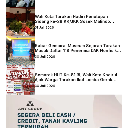
Tarakan
Wali Kota Tarakan Hadiri Penutupan
Sidang ke-28 KK/JKK Sosek Malindo
Tingkat Kaltara–Sabah
31 Juli 2026
Kabar Gembira, Museum Sejarah Tarakan
Masuk Daftar 118 Penerima DAK Nonfisik
2027
30 Juli 2026
Semarak HUT Ke-81 RI, Wali Kota Khairul
Ajak Warga Tarakan Ikut Lomba Gerak
Jalan
30 Juli 2026