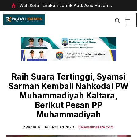
Langsung
arakan Lantik Abd. Azis Hasan
Pimpinan Divisi Funding
ke
kda
Management Bankaltimt
isi
Digitalisasi Keuangan d
Me
Raih Suara Tertinggi, Syamsi
Sarman Kembali Nahkodai PW
Muhammadiyah Kaltara,
Berikut Pesan PP
Muhammadiyah
by
admin
19 Februari 2023
Rajawalikaltara.com