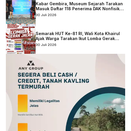
Kabar Gembira, Museum Sejarah Tarakan
Masuk Daftar 118 Penerima DAK Nonfisik
2027
30 Juli 2026
Semarak HUT Ke-81 RI, Wali Kota Khairul
Ajak Warga Tarakan Ikut Lomba Gerak
Jalan
30 Juli 2026