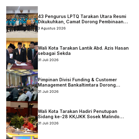
43 Pengurus LPTQ Tarakan Utara Resmi
Dikukuhkan, Camat Dorong Pembinaan
Qurani Berkelanjutan
3 Agustus 2026
Wali Kota Tarakan Lantik Abd. Azis Hasan
sebagai Sekda
31 Juli 2026
Pimpinan Divisi Funding & Customer
Management Bankaltimtara Dorong
Percepatan Digitalisasi Keuangan di Kota
31 Juli 2026
Tarakan
Wali Kota Tarakan Hadiri Penutupan
Sidang ke-28 KK/JKK Sosek Malindo
Tingkat Kaltara–Sabah
31 Juli 2026