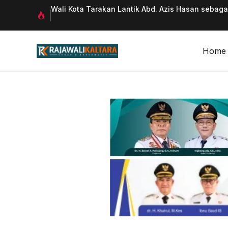
Langsung
 Qurani
Wali Kota Tarakan Lantik Abd. Azis Hasan sebag
ke
isi
Home