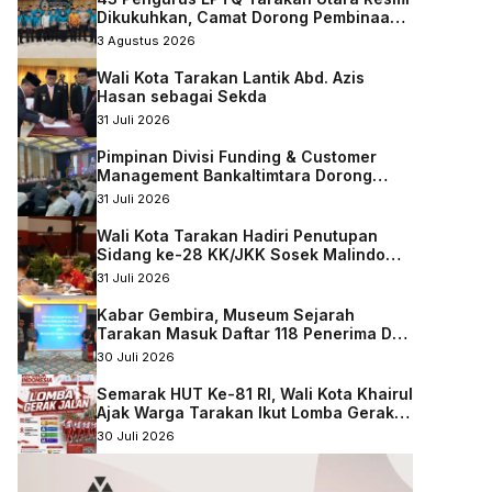
Dikukuhkan, Camat Dorong Pembinaan
Qurani Berkelanjutan
3 Agustus 2026
Wali Kota Tarakan Lantik Abd. Azis
Hasan sebagai Sekda
31 Juli 2026
Pimpinan Divisi Funding & Customer
Management Bankaltimtara Dorong
Percepatan Digitalisasi Keuangan di
31 Juli 2026
Kota Tarakan
Wali Kota Tarakan Hadiri Penutupan
Sidang ke-28 KK/JKK Sosek Malindo
Tingkat Kaltara–Sabah
31 Juli 2026
Kabar Gembira, Museum Sejarah
Tarakan Masuk Daftar 118 Penerima DAK
Nonfisik 2027
30 Juli 2026
Semarak HUT Ke-81 RI, Wali Kota Khairul
Ajak Warga Tarakan Ikut Lomba Gerak
Jalan
30 Juli 2026