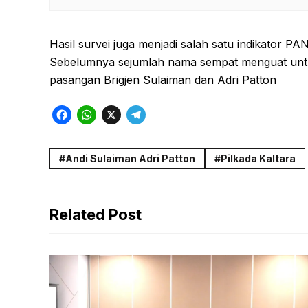
Hasil survei juga menjadi salah satu indikator PA
Sebelumnya sejumlah nama sempat menguat untu
pasangan Brigjen Sulaiman dan Adri Patton
F
W
X
T
a
h
e
c
a
l
Andi Sulaiman Adri Patton
Pilkada Kaltara
e
t
e
b
s
g
Related Post
o
A
r
o
p
a
k
p
m