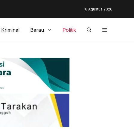
unding & Customer Management Bankaltimtara Dorong Percepata
6 Agustus 2026
gan di Kota Tarakan
Kriminal
Berau
Politik