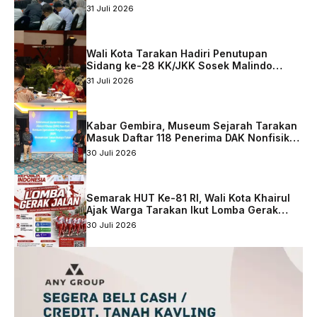
Percepatan Digitalisasi Keuangan di Kota
31 Juli 2026
Tarakan
Wali Kota Tarakan Hadiri Penutupan
Sidang ke-28 KK/JKK Sosek Malindo
Tingkat Kaltara–Sabah
31 Juli 2026
Kabar Gembira, Museum Sejarah Tarakan
Masuk Daftar 118 Penerima DAK Nonfisik
2027
30 Juli 2026
Semarak HUT Ke-81 RI, Wali Kota Khairul
Ajak Warga Tarakan Ikut Lomba Gerak
Jalan
30 Juli 2026