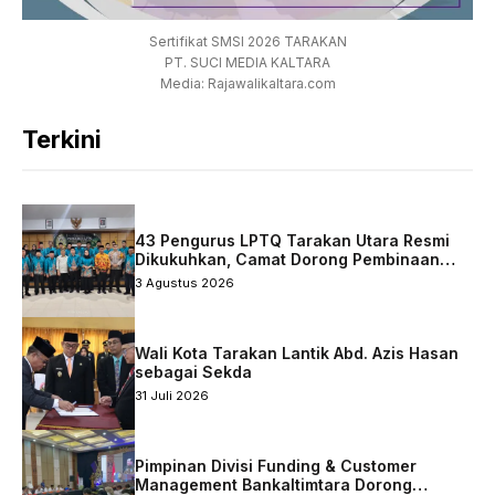
Sertifikat SMSI 2026 TARAKAN
PT. SUCI MEDIA KALTARA
Media: Rajawalikaltara.com
Terkini
43 Pengurus LPTQ Tarakan Utara Resmi
Dikukuhkan, Camat Dorong Pembinaan
Qurani Berkelanjutan
3 Agustus 2026
Wali Kota Tarakan Lantik Abd. Azis Hasan
sebagai Sekda
31 Juli 2026
Pimpinan Divisi Funding & Customer
Management Bankaltimtara Dorong