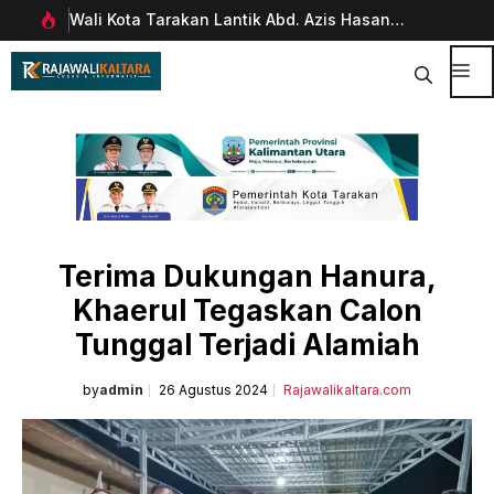
Langsung
Wali Kota Tarakan Lantik Abd. Azis Hasan
Pim
ke
rani
sebagai Sekda
Man
isi
Dig
Me
Terima Dukungan Hanura,
Khaerul Tegaskan Calon
Tunggal Terjadi Alamiah
by
admin
26 Agustus 2024
Rajawalikaltara.com