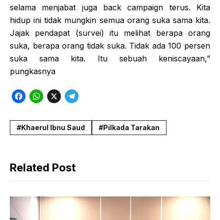
selama menjabat juga back campaign terus. Kita
hidup ini tidak mungkin semua orang suka sama kita.
Jajak pendapat (survei) itu melihat berapa orang
suka, berapa orang tidak suka. Tidak ada 100 persen
suka sama kita. Itu sebuah keniscayaan,”
pungkasnya
F
W
X
T
a
h
e
c
a
l
Khaerul Ibnu Saud
Pilkada Tarakan
e
t
e
b
s
g
Related Post
o
A
r
o
p
a
k
p
m