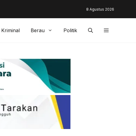
unding & Customer Management Bankaltimtara Dorong Percepata
8 Agustus 2026
gan di Kota Tarakan
Kriminal
Berau
Politik