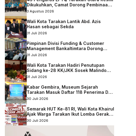
Dikukuhkan, Camat Dorong Pembinaan
Qurani Berkelanjutan
3 Agustus 2026
Wali Kota Tarakan Lantik Abd. Azis
Hasan sebagai Sekda
31 Juli 2026
Pimpinan Divisi Funding & Customer
Management Bankaltimtara Dorong
Percepatan Digitalisasi Keuangan di
31 Juli 2026
Kota Tarakan
Wali Kota Tarakan Hadiri Penutupan
Sidang ke-28 KK/JKK Sosek Malindo
Tingkat Kaltara–Sabah
31 Juli 2026
Kabar Gembira, Museum Sejarah
Tarakan Masuk Daftar 118 Penerima DAK
Nonfisik 2027
30 Juli 2026
Semarak HUT Ke-81 RI, Wali Kota Khairul
Ajak Warga Tarakan Ikut Lomba Gerak
Jalan
30 Juli 2026