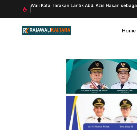
Langsung
 Qurani
Wali Kota Tarakan Lantik Abd. Azis Hasan sebag
ke
isi
Home