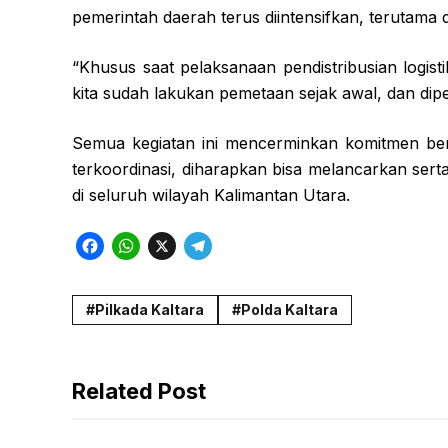
pemerintah daerah terus diintensifkan, terutama da
“Khusus saat pelaksanaan pendistribusian logist
kita sudah lakukan pemetaan sejak awal, dan dip
Semua kegiatan ini mencerminkan komitmen b
terkoordinasi, diharapkan bisa melancarkan sert
di seluruh wilayah Kalimantan Utara.
F
W
X
T
a
h
e
c
a
l
Pilkada Kaltara
Polda Kaltara
e
t
e
b
s
g
Related Post
o
A
r
o
p
a
k
p
m