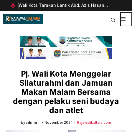
Langsung
Wali Kota Tarakan Lantik Abd. Azis Hasan
Pim
ke
rani
sebagai Sekda
Man
isi
Dig
Me
Pj. Wali Kota Menggelar
Silaturahmi dan Jamuan
Makan Malam Bersama
dengan pelaku seni budaya
dan atlet
by
admin
7 November 2024
Rajawalikaltara.com