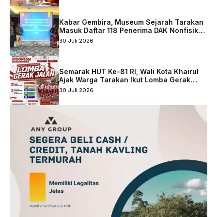
Kabar Gembira, Museum Sejarah Tarakan
Masuk Daftar 118 Penerima DAK Nonfisik
2027
30 Juli 2026
Semarak HUT Ke-81 RI, Wali Kota Khairul
Ajak Warga Tarakan Ikut Lomba Gerak
Jalan
30 Juli 2026