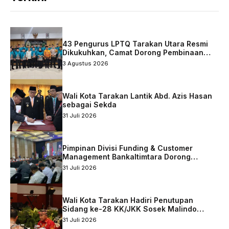
43 Pengurus LPTQ Tarakan Utara Resmi
Dikukuhkan, Camat Dorong Pembinaan
Qurani Berkelanjutan
3 Agustus 2026
Wali Kota Tarakan Lantik Abd. Azis Hasan
sebagai Sekda
31 Juli 2026
Pimpinan Divisi Funding & Customer
Management Bankaltimtara Dorong
Percepatan Digitalisasi Keuangan di Kota
31 Juli 2026
Tarakan
Wali Kota Tarakan Hadiri Penutupan
Sidang ke-28 KK/JKK Sosek Malindo
Tingkat Kaltara–Sabah
31 Juli 2026