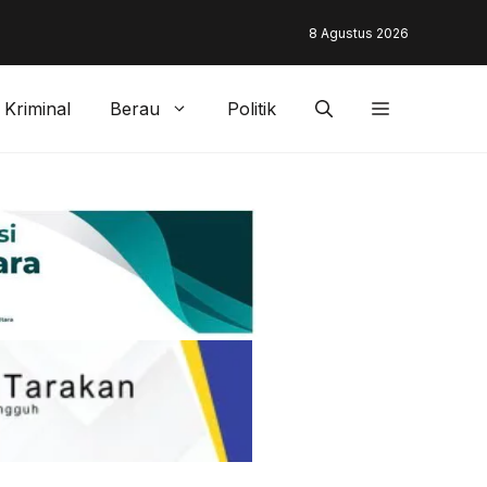
unding & Customer Management Bankaltimtara Dorong Percepata
8 Agustus 2026
gan di Kota Tarakan
Kriminal
Berau
Politik