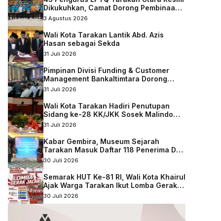
Dikukuhkan, Camat Dorong Pembinaan
Qurani Berkelanjutan
3 Agustus 2026
Wali Kota Tarakan Lantik Abd. Azis
Hasan sebagai Sekda
31 Juli 2026
Pimpinan Divisi Funding & Customer
Management Bankaltimtara Dorong
Percepatan Digitalisasi Keuangan di
31 Juli 2026
Kota Tarakan
Wali Kota Tarakan Hadiri Penutupan
Sidang ke-28 KK/JKK Sosek Malindo
Tingkat Kaltara–Sabah
31 Juli 2026
Kabar Gembira, Museum Sejarah
Tarakan Masuk Daftar 118 Penerima DAK
Nonfisik 2027
30 Juli 2026
Semarak HUT Ke-81 RI, Wali Kota Khairul
Ajak Warga Tarakan Ikut Lomba Gerak
Jalan
30 Juli 2026