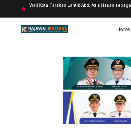
Langsung
 Qurani
Wali Kota Tarakan Lantik Abd. Azis Hasan sebag
ke
isi
Home