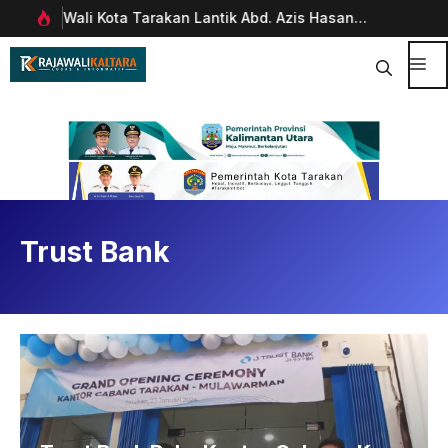
Langsung
Wali Kota Tarakan Lantik Abd. Azis Hasan
Pim
ke
rani
sebagai Sekda
Man
isi
Dig
Me
Trust Bank