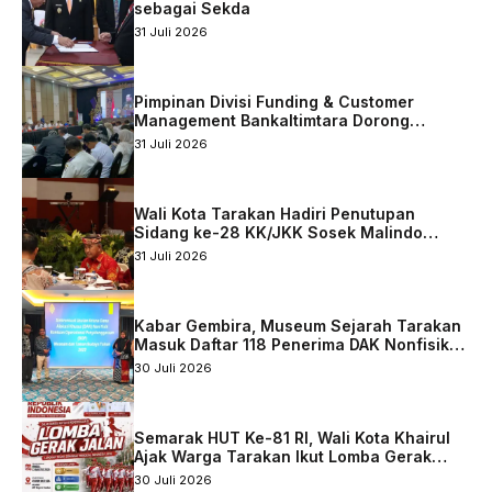
sebagai Sekda
31 Juli 2026
Pimpinan Divisi Funding & Customer
Management Bankaltimtara Dorong
Percepatan Digitalisasi Keuangan di Kota
31 Juli 2026
Tarakan
Wali Kota Tarakan Hadiri Penutupan
Sidang ke-28 KK/JKK Sosek Malindo
Tingkat Kaltara–Sabah
31 Juli 2026
Kabar Gembira, Museum Sejarah Tarakan
Masuk Daftar 118 Penerima DAK Nonfisik
2027
30 Juli 2026
Semarak HUT Ke-81 RI, Wali Kota Khairul
Ajak Warga Tarakan Ikut Lomba Gerak
Jalan
30 Juli 2026