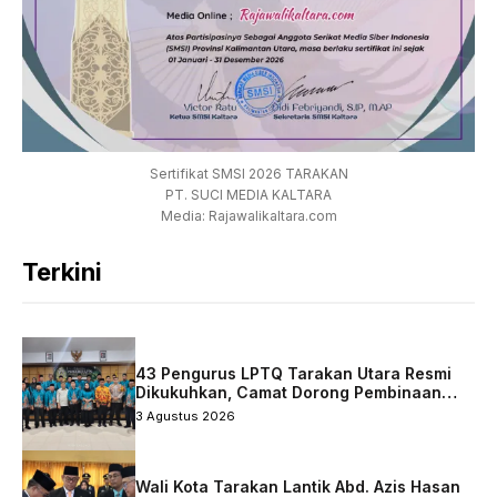
Sertifikat SMSI 2026 TARAKAN
PT. SUCI MEDIA KALTARA
Media: Rajawalikaltara.com
Terkini
43 Pengurus LPTQ Tarakan Utara Resmi
Dikukuhkan, Camat Dorong Pembinaan
Qurani Berkelanjutan
3 Agustus 2026
Wali Kota Tarakan Lantik Abd. Azis Hasan