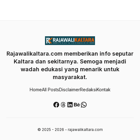
Rajawalikaltara.com memberikan info seputar
Kaltara dan sekitarnya. Semoga menjadi
wadah edukasi yang menarik untuk
masyarakat.
Home
All Posts
Disclaimer
Redaksi
Kontak
Facebook
Threads
LinkedIn
Behance
WhatsApp
© 2025 - 2026 - rajawalikaltara.com