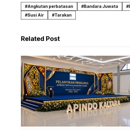
c
a
l
Angkutan perbatasan
Bandara Juwata
e
t
e
Susi Air
Tarakan
b
s
g
o
A
r
Related Post
o
p
a
k
p
m