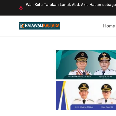
Langsung
 Qurani
Wali Kota Tarakan Lantik Abd. Azis Hasan sebag
ke
isi
Home