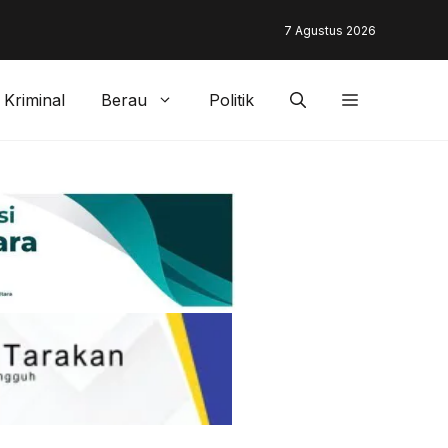
unding & Customer Management Bankaltimtara Dorong Percepata
7 Agustus 2026
gan di Kota Tarakan
Kriminal
Berau
Politik