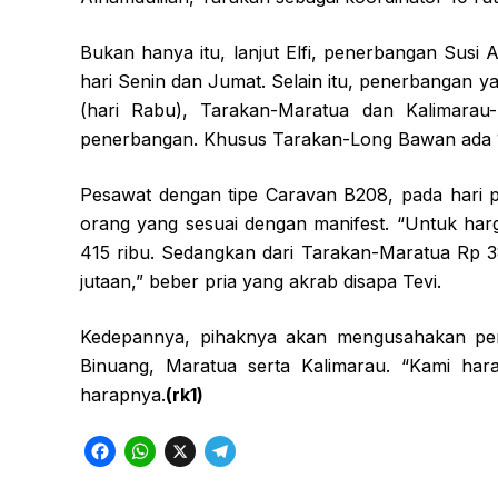
Bukan hanya itu, lanjut Elfi, penerbangan Susi
hari Senin dan Jumat. Selain itu, penerbangan 
(hari Rabu), Tarakan-Maratua dan Kalimarau-M
penerbangan. Khusus Tarakan-Long Bawan ada 1
Pesawat dengan tipe Caravan B208, pada hari
orang yang sesuai dengan manifest. “Untuk har
415 ribu. Sedangkan dari Tarakan-Maratua Rp 387
jutaan,” beber pria yang akrab disapa Tevi.
Kedepannya, pihaknya akan mengusahakan pen
Binuang, Maratua serta Kalimarau. “Kami harap
harapnya.
(rk1)
F
W
X
T
a
h
e