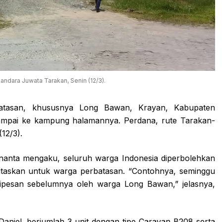
ndara Juwata Tarakan, Senin (12/3).
batasan, khususnya Long Bawan, Krayan, Kabupaten
sampai ke kampung halamannya. Perdana, rute Tarakan-
12/3).
 Ananta mengaku, seluruh warga Indonesia diperbolehkan
ritaskan untuk warga perbatasan. “Contohnya, seminggu
dipesan sebelumnya oleh warga Long Bawan,” jelasnya,
 Daniel, berjumlah 3 unit dengan tipe Caravan B208 serta