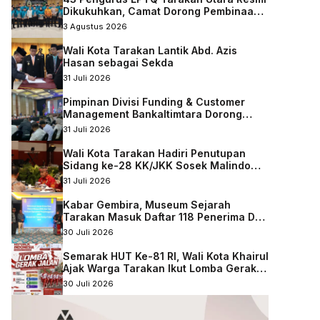
Dikukuhkan, Camat Dorong Pembinaan
Qurani Berkelanjutan
3 Agustus 2026
Wali Kota Tarakan Lantik Abd. Azis
Hasan sebagai Sekda
31 Juli 2026
Pimpinan Divisi Funding & Customer
Management Bankaltimtara Dorong
Percepatan Digitalisasi Keuangan di
31 Juli 2026
Kota Tarakan
Wali Kota Tarakan Hadiri Penutupan
Sidang ke-28 KK/JKK Sosek Malindo
Tingkat Kaltara–Sabah
31 Juli 2026
Kabar Gembira, Museum Sejarah
Tarakan Masuk Daftar 118 Penerima DAK
Nonfisik 2027
30 Juli 2026
Semarak HUT Ke-81 RI, Wali Kota Khairul
Ajak Warga Tarakan Ikut Lomba Gerak
Jalan
30 Juli 2026