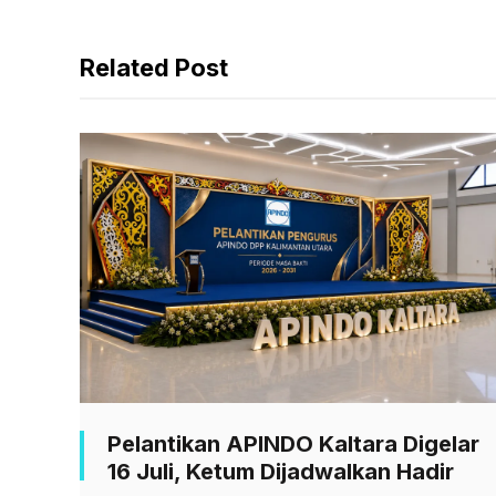
a
h
e
c
a
l
Related Post
e
t
e
b
s
g
o
A
r
o
p
a
k
p
m
Pelantikan APINDO Kaltara Digelar
16 Juli, Ketum Dijadwalkan Hadir