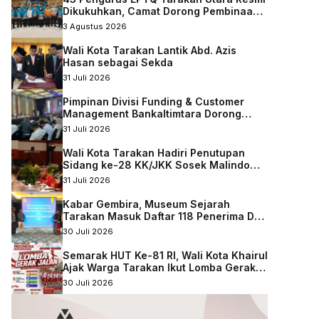
Dikukuhkan, Camat Dorong Pembinaan
Qurani Berkelanjutan
3 Agustus 2026
Wali Kota Tarakan Lantik Abd. Azis
Hasan sebagai Sekda
31 Juli 2026
Pimpinan Divisi Funding & Customer
Management Bankaltimtara Dorong
Percepatan Digitalisasi Keuangan di
31 Juli 2026
Kota Tarakan
Wali Kota Tarakan Hadiri Penutupan
Sidang ke-28 KK/JKK Sosek Malindo
Tingkat Kaltara–Sabah
31 Juli 2026
Kabar Gembira, Museum Sejarah
Tarakan Masuk Daftar 118 Penerima DAK
Nonfisik 2027
30 Juli 2026
Semarak HUT Ke-81 RI, Wali Kota Khairul
Ajak Warga Tarakan Ikut Lomba Gerak
Jalan
30 Juli 2026