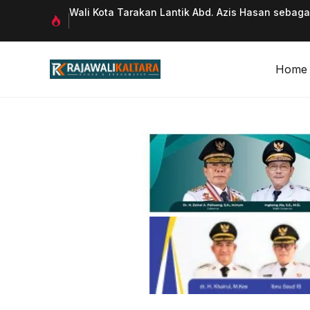
Langsung
 Qurani
Wali Kota Tarakan Lantik Abd. Azis Hasan sebag
ke
isi
Home