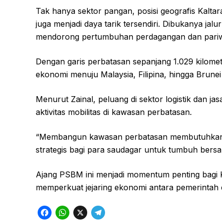
Tak hanya sektor pangan, posisi geografis Kalt
juga menjadi daya tarik tersendiri. Dibukanya jal
mendorong pertumbuhan perdagangan dan pariwis
Dengan garis perbatasan sepanjang 1.029 kilomete
ekonomi menuju Malaysia, Filipina, hingga Brune
Menurut Zainal, peluang di sektor logistik dan ja
aktivitas mobilitas di kawasan perbatasan.
“Membangun kawasan perbatasan membutuhkan ker
strategis bagi para saudagar untuk tumbuh bers
Ajang PSBM ini menjadi momentum penting bagi Ka
memperkuat jejaring ekonomi antara pemerintah 
F
W
X
T