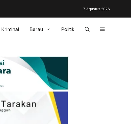
unding & Customer Management Bankaltimtara Dorong Percepata
7 Agustus 2026
gan di Kota Tarakan
Kriminal
Berau
Politik