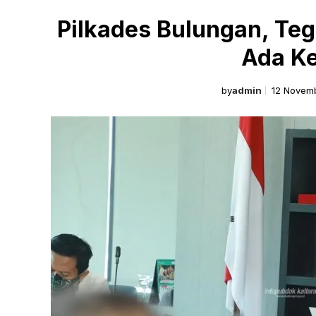
Pilkades Bulungan, Tegu
Ada K
by
admin
12 Novem