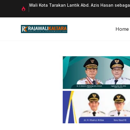
Langsung
 Qurani
Wali Kota Tarakan Lantik Abd. Azis Hasan sebag
ke
isi
Home