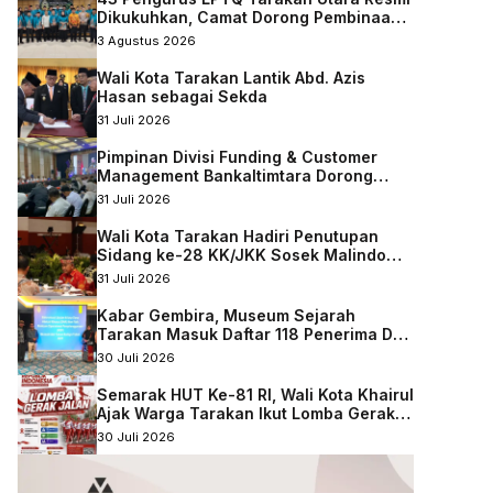
Dikukuhkan, Camat Dorong Pembinaan
Qurani Berkelanjutan
3 Agustus 2026
Wali Kota Tarakan Lantik Abd. Azis
Hasan sebagai Sekda
31 Juli 2026
Pimpinan Divisi Funding & Customer
Management Bankaltimtara Dorong
Percepatan Digitalisasi Keuangan di
31 Juli 2026
Kota Tarakan
Wali Kota Tarakan Hadiri Penutupan
Sidang ke-28 KK/JKK Sosek Malindo
Tingkat Kaltara–Sabah
31 Juli 2026
Kabar Gembira, Museum Sejarah
Tarakan Masuk Daftar 118 Penerima DAK
Nonfisik 2027
30 Juli 2026
Semarak HUT Ke-81 RI, Wali Kota Khairul
Ajak Warga Tarakan Ikut Lomba Gerak
Jalan
30 Juli 2026