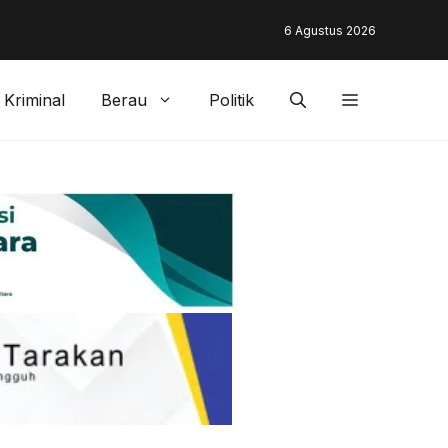
unding & Customer Management Bankaltimtara Dorong Percepata
6 Agustus 2026
gan di Kota Tarakan
Kriminal
Berau
Politik