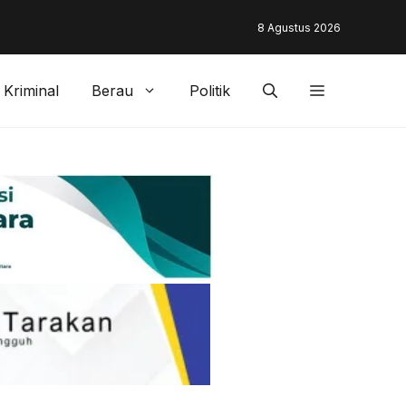
unding & Customer Management Bankaltimtara Dorong Percepata
8 Agustus 2026
gan di Kota Tarakan
Kriminal
Berau
Politik