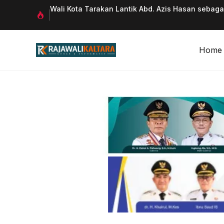
Langsung
 Qurani
Wali Kota Tarakan Lantik Abd. Azis Hasan sebag
ke
isi
Home