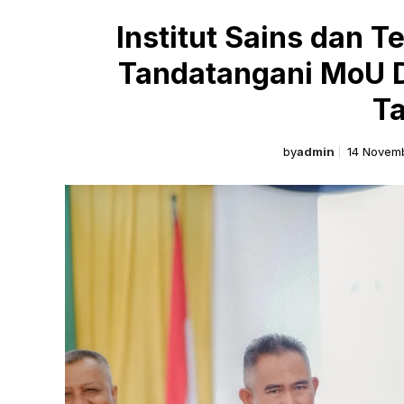
Institut Sains dan
Tandatangani MoU 
T
by
admin
14 Novem