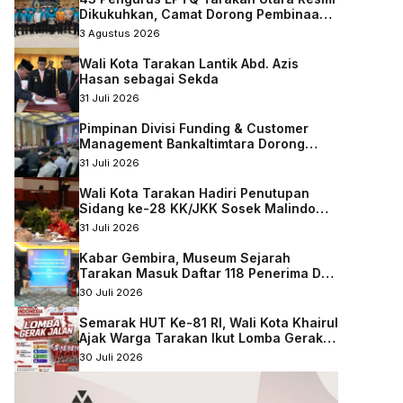
Dikukuhkan, Camat Dorong Pembinaan
Qurani Berkelanjutan
3 Agustus 2026
Wali Kota Tarakan Lantik Abd. Azis
Hasan sebagai Sekda
31 Juli 2026
Pimpinan Divisi Funding & Customer
Management Bankaltimtara Dorong
Percepatan Digitalisasi Keuangan di
31 Juli 2026
Kota Tarakan
Wali Kota Tarakan Hadiri Penutupan
Sidang ke-28 KK/JKK Sosek Malindo
Tingkat Kaltara–Sabah
31 Juli 2026
Kabar Gembira, Museum Sejarah
Tarakan Masuk Daftar 118 Penerima DAK
Nonfisik 2027
30 Juli 2026
Semarak HUT Ke-81 RI, Wali Kota Khairul
Ajak Warga Tarakan Ikut Lomba Gerak
Jalan
30 Juli 2026