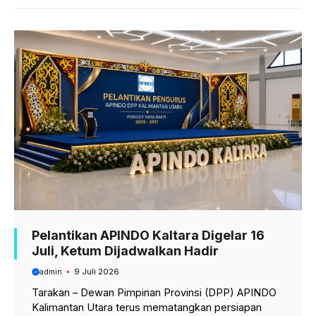
b
s
g
o
A
r
o
p
a
k
p
m
Pelantikan APINDO Kaltara Digelar 16
Juli, Ketum Dijadwalkan Hadir
admin
9 Juli 2026
Tarakan – Dewan Pimpinan Provinsi (DPP) APINDO
Kalimantan Utara terus mematangkan persiapan