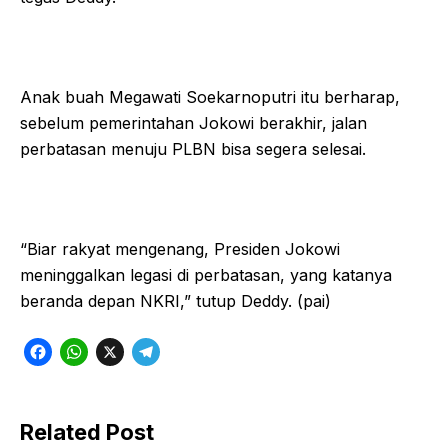
Anak buah Megawati Soekarnoputri itu berharap,
sebelum pemerintahan Jokowi berakhir, jalan
perbatasan menuju PLBN bisa segera selesai.
“Biar rakyat mengenang, Presiden Jokowi
meninggalkan legasi di perbatasan, yang katanya
beranda depan NKRI,” tutup Deddy. (pai)
F
W
X
T
a
h
e
c
a
l
Related Post
e
t
e