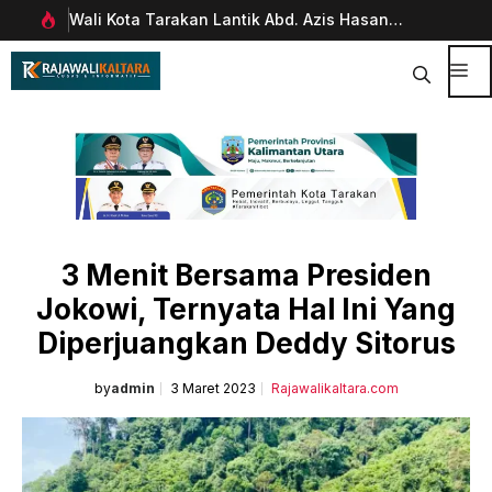
Langsung
Wali Kota Tarakan Lantik Abd. Azis Hasan
Pim
ke
rani
sebagai Sekda
Man
isi
Digi
Me
3 Menit Bersama Presiden
Jokowi, Ternyata Hal Ini Yang
Diperjuangkan Deddy Sitorus
by
admin
3 Maret 2023
Rajawalikaltara.com