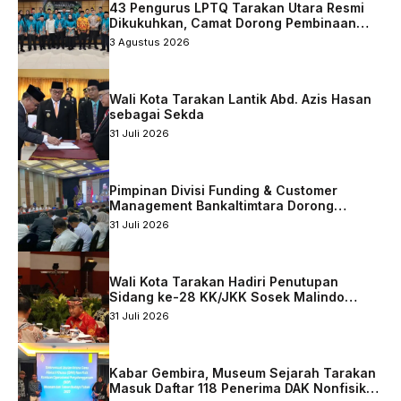
43 Pengurus LPTQ Tarakan Utara Resmi
Dikukuhkan, Camat Dorong Pembinaan
Qurani Berkelanjutan
3 Agustus 2026
Wali Kota Tarakan Lantik Abd. Azis Hasan
sebagai Sekda
31 Juli 2026
Pimpinan Divisi Funding & Customer
Management Bankaltimtara Dorong
Percepatan Digitalisasi Keuangan di Kota
31 Juli 2026
Tarakan
Wali Kota Tarakan Hadiri Penutupan
Sidang ke-28 KK/JKK Sosek Malindo
Tingkat Kaltara–Sabah
31 Juli 2026
Kabar Gembira, Museum Sejarah Tarakan
Masuk Daftar 118 Penerima DAK Nonfisik