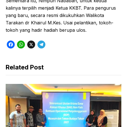
Sementara itu, Nimpun Nababan, untuk kedua
kalinya terpilih menjadi Ketua KKBT. Para pengurus
yang baru, secara resmi dikukuhkan Walikota
Tarakan dr Khairul M.Kes. Usai pelantikan, tokoh-
tokoh yang hadir hadiah berupa ulos.
F
W
X
T
a
h
e
c
a
l
Related Post
e
t
e
b
s
g
o
A
r
o
p
a
k
p
m