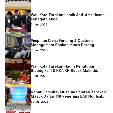
Wali Kota Tarakan Lantik Abd. Azis Hasan
sebagai Sekda
31 Juli 2026
Pimpinan Divisi Funding & Customer
Management Bankaltimtara Dorong
Percepatan Digitalisasi Keuangan di Kota
31 Juli 2026
Tarakan
Wali Kota Tarakan Hadiri Penutupan
Sidang ke-28 KK/JKK Sosek Malindo
Tingkat Kaltara–Sabah
31 Juli 2026
Kabar Gembira, Museum Sejarah Tarakan
Masuk Daftar 118 Penerima DAK Nonfisik
2027
30 Juli 2026