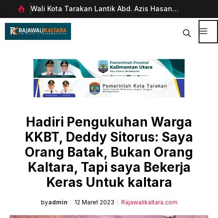
Langsung
Wali Kota Tarakan Lantik Abd. Azis Hasan
Pim
ke
rani
sebagai Sekda
Man
isi
Dig
Me
Hadiri Pengukuhan Warga
KKBT, Deddy Sitorus: Saya
Orang Batak, Bukan Orang
Kaltara, Tapi saya Bekerja
Keras Untuk kaltara
by
admin
12 Maret 2023
Rajawalikaltara.com