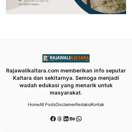
Rajawalikaltara.com memberikan info seputar
Kaltara dan sekitarnya. Semoga menjadi
wadah edukasi yang menarik untuk
masyarakat.
Home
All Posts
Disclaimer
Redaksi
Kontak
Facebook
Threads
LinkedIn
Behance
WhatsApp