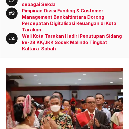
sebagai Sekda
Pimpinan Divisi Funding & Customer
Management Bankaltimtara Dorong
Percepatan Digitalisasi Keuangan di Kota
Tarakan
Wali Kota Tarakan Hadiri Penutupan Sidang
ke-28 KK/JKK Sosek Malindo Tingkat
Kaltara–Sabah