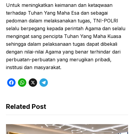
Untuk meningkatkan keimanan dan ketaqwaan
terhadap Tuhan Yang Maha Esa dan sebagai
pedoman dalam melaksanakan tugas, TNI-POLRI
selalu berpegang kepada perintah Agama dan selalu
mengingat sang pencipta Tuhan Yang Maha Kuasa
sehingga dalam pelaksanaan tugas dapat dibekali
dengan nilai-nilai Agama yang benar terhindar dari
perbuatan-perbuatan yang merugikan pribadi,
institusi dan masyarakat.
F
W
X
T
a
h
e
c
a
l
Related Post
e
t
e
b
s
g
o
A
r