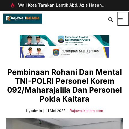
Langsung
Wali Kota Tarakan Lantik Abd. Azis Hasan
Pim
ke
rani
sebagai Sekda
Man
isi
Dig
Me
Pembinaan Rohani Dan Mental
TNI-POLRI Personel Korem
092/Maharajalila Dan Personel
Polda Kaltara
by
admin
11 Mei 2023
Rajawalikaltara.com