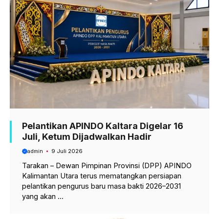
o
p
a
k
p
m
Pelantikan APINDO Kaltara Digelar 16
Juli, Ketum Dijadwalkan Hadir
admin
9 Juli 2026
Tarakan – Dewan Pimpinan Provinsi (DPP) APINDO
Kalimantan Utara terus mematangkan persiapan
pelantikan pengurus baru masa bakti 2026–2031
yang akan ...