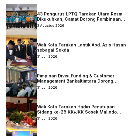
43 Pengurus LPTQ Tarakan Utara Resmi
Dikukuhkan, Camat Dorong Pembinaan
Qurani Berkelanjutan
3 Agustus 2026
Wali Kota Tarakan Lantik Abd. Azis Hasan
sebagai Sekda
31 Juli 2026
Pimpinan Divisi Funding & Customer
Management Bankaltimtara Dorong
Percepatan Digitalisasi Keuangan di Kota
31 Juli 2026
Tarakan
Wali Kota Tarakan Hadiri Penutupan
Sidang ke-28 KK/JKK Sosek Malindo
Tingkat Kaltara–Sabah
31 Juli 2026