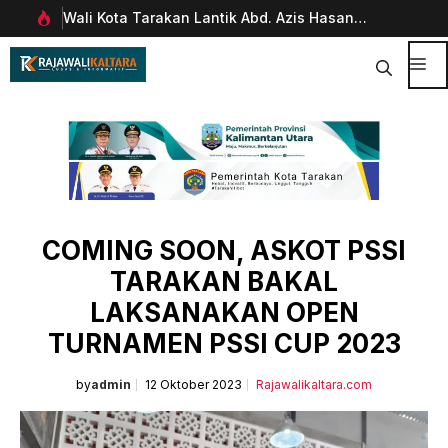
Langsung
Wali Kota Tarakan Lantik Abd. Azis Hasan
Pim
ke
rani
sebagai Sekda
Man
isi
Dig
Me
COMING SOON, ASKOT PSSI
TARAKAN BAKAL
LAKSANAKAN OPEN
TURNAMEN PSSI CUP 2023
by
admin
12 Oktober 2023
Rajawalikaltara.com