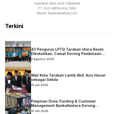
Sertifikat SMSI 2026 TARAKAN
PT. SUCI MEDIA KALTARA
Media: Rajawalikaltara.com
Terkini
43 Pengurus LPTQ Tarakan Utara Resmi
Dikukuhkan, Camat Dorong Pembinaan
Qurani Berkelanjutan
3 Agustus 2026
Wali Kota Tarakan Lantik Abd. Azis Hasan
sebagai Sekda
31 Juli 2026
Pimpinan Divisi Funding & Customer
Management Bankaltimtara Dorong
Percepatan Digitalisasi Keuangan di Kota
31 Juli 2026