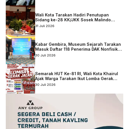
Tarakan
Wali Kota Tarakan Hadiri Penutupan
Sidang ke-28 KK/JKK Sosek Malindo
Tingkat Kaltara–Sabah
31 Juli 2026
Kabar Gembira, Museum Sejarah Tarakan
Masuk Daftar 118 Penerima DAK Nonfisik
2027
30 Juli 2026
Semarak HUT Ke-81 RI, Wali Kota Khairul
Ajak Warga Tarakan Ikut Lomba Gerak
Jalan
30 Juli 2026