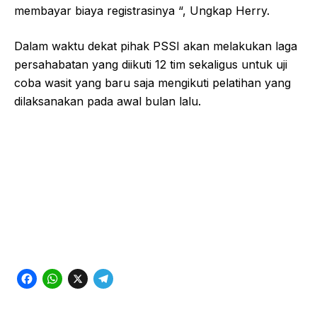
membayar biaya registrasinya “, Ungkap Herry.
Dalam waktu dekat pihak PSSI akan melakukan laga
persahabatan yang diikuti 12 tim sekaligus untuk uji
coba wasit yang baru saja mengikuti pelatihan yang
dilaksanakan pada awal bulan lalu.
F
W
X
T
a
h
e