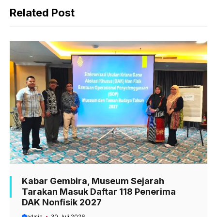
c
a
l
Related Post
e
t
e
b
s
g
o
A
r
o
p
a
k
p
m
Kabar Gembira, Museum Sejarah
Tarakan Masuk Daftar 118 Penerima
DAK Nonfisik 2027
admin
30 Juli 2026