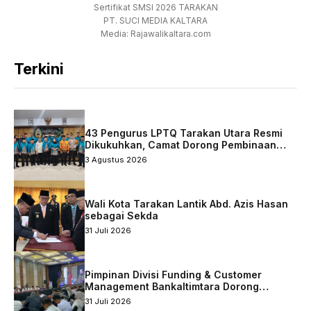
Sertifikat SMSI 2026 TARAKAN
PT. SUCI MEDIA KALTARA
Media: Rajawalikaltara.com
Terkini
43 Pengurus LPTQ Tarakan Utara Resmi
Dikukuhkan, Camat Dorong Pembinaan
Qurani Berkelanjutan
3 Agustus 2026
Wali Kota Tarakan Lantik Abd. Azis Hasan
sebagai Sekda
31 Juli 2026
Pimpinan Divisi Funding & Customer
Management Bankaltimtara Dorong
Percepatan Digitalisasi Keuangan di Kota
31 Juli 2026
Tarakan