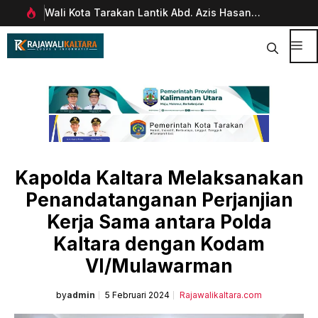
Langsung
Wali Kota Tarakan Lantik Abd. Azis Hasan
Pim
ke
rani
sebagai Sekda
Man
isi
Dig
Me
Kapolda Kaltara Melaksanakan
Penandatanganan Perjanjian
Kerja Sama antara Polda
Kaltara dengan Kodam
VI/Mulawarman
by
admin
5 Februari 2024
Rajawalikaltara.com