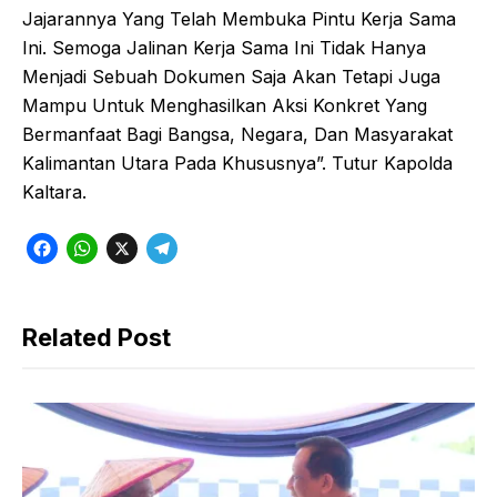
Jajarannya Yang Telah Membuka Pintu Kerja Sama
Ini. Semoga Jalinan Kerja Sama Ini Tidak Hanya
Menjadi Sebuah Dokumen Saja Akan Tetapi Juga
Mampu Untuk Menghasilkan Aksi Konkret Yang
Bermanfaat Bagi Bangsa, Negara, Dan Masyarakat
Kalimantan Utara Pada Khususnya”. Tutur Kapolda
Kaltara.
F
W
X
T
a
h
e
c
a
l
Related Post
e
t
e
b
s
g
o
A
r
o
p
a
k
p
m