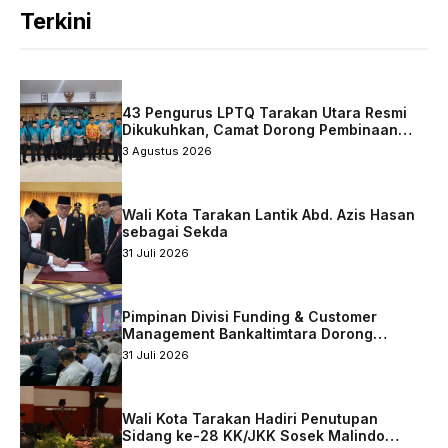
Terkini
43 Pengurus LPTQ Tarakan Utara Resmi
Dikukuhkan, Camat Dorong Pembinaan
Qurani Berkelanjutan
3 Agustus 2026
Wali Kota Tarakan Lantik Abd. Azis Hasan
sebagai Sekda
31 Juli 2026
Pimpinan Divisi Funding & Customer
Management Bankaltimtara Dorong
Percepatan Digitalisasi Keuangan di Kota
31 Juli 2026
Tarakan
Wali Kota Tarakan Hadiri Penutupan
Sidang ke-28 KK/JKK Sosek Malindo