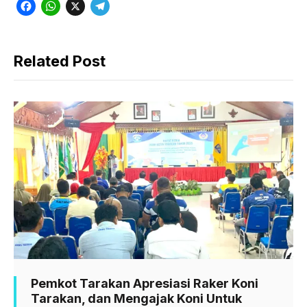
F
W
X
T
a
h
e
c
a
l
Related Post
e
t
e
b
s
g
o
A
r
o
p
a
k
p
m
Pemkot Tarakan Apresiasi Raker Koni
Tarakan, dan Mengajak Koni Untuk