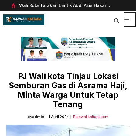
Langsung
Wali Kota Tarakan Lantik Abd. Azis Hasan
Pim
ke
rani
sebagai Sekda
Man
isi
Dig
Me
PJ Wali kota Tinjau Lokasi
Semburan Gas di Asrama Haji,
Minta Warga Untuk Tetap
Tenang
by
admin
1 April 2024
Rajawalikaltara.com