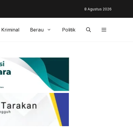
unding & Customer Management Bankaltimtara Dorong Percepata
8 Agustus 2026
gan di Kota Tarakan
Kriminal
Berau
Politik