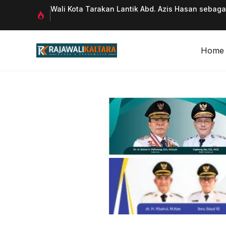
Langsung
 Qurani
Wali Kota Tarakan Lantik Abd. Azis Hasan sebag
ke
isi
Home