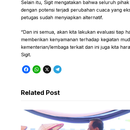
Selain itu, Sigit mengatakan bahwa seluruh pihak t
dengan potensi terjadi perubahan cuaca yang eks
petugas sudah menyiapkan alternatif.
“Dan ini semua, akan kita lakukan evaluasi tiap h
memberikan kenyamanan terhadap kegiatan mudi
kementerian/lembaga terkait dan ini juga kita ha
Sigit.
F
W
X
T
a
h
e
c
a
l
Related Post
e
t
e
b
s
g
o
A
r
o
p
a
k
p
m