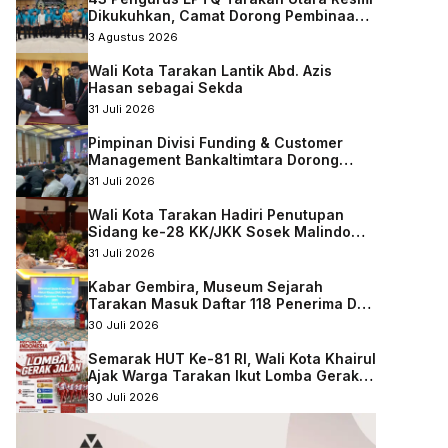
Dikukuhkan, Camat Dorong Pembinaan
Qurani Berkelanjutan
3 Agustus 2026
Wali Kota Tarakan Lantik Abd. Azis
Hasan sebagai Sekda
31 Juli 2026
Pimpinan Divisi Funding & Customer
Management Bankaltimtara Dorong
Percepatan Digitalisasi Keuangan di
31 Juli 2026
Kota Tarakan
Wali Kota Tarakan Hadiri Penutupan
Sidang ke-28 KK/JKK Sosek Malindo
Tingkat Kaltara–Sabah
31 Juli 2026
Kabar Gembira, Museum Sejarah
Tarakan Masuk Daftar 118 Penerima DAK
Nonfisik 2027
30 Juli 2026
Semarak HUT Ke-81 RI, Wali Kota Khairul
Ajak Warga Tarakan Ikut Lomba Gerak
Jalan
30 Juli 2026