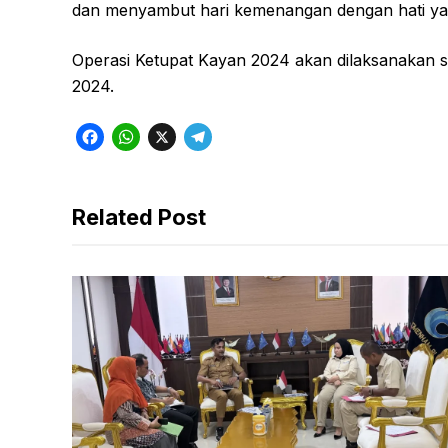
dan menyambut hari kemenangan dengan hati yan
Operasi Ketupat Kayan 2024 akan dilaksanakan sel
2024.
F
W
X
T
a
h
e
c
a
l
Related Post
e
t
e
b
s
g
o
A
r
o
p
a
k
p
m