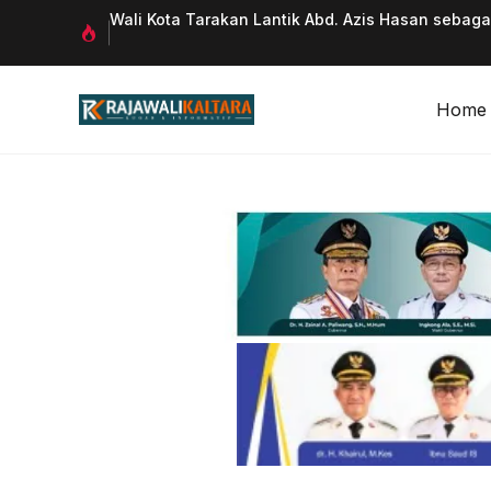
Langsung
 Qurani
Wali Kota Tarakan Lantik Abd. Azis Hasan sebag
ke
isi
Home