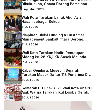
Dikukuhkan, Camat Dorong Pembinaan
Qurani Berkelanjutan
3 Agustus 2026
Wali Kota Tarakan Lantik Abd. Azis
Hasan sebagai Sekda
31 Juli 2026
Pimpinan Divisi Funding & Customer
Management Bankaltimtara Dorong
Percepatan Digitalisasi Keuangan di
31 Juli 2026
Kota Tarakan
Wali Kota Tarakan Hadiri Penutupan
Sidang ke-28 KK/JKK Sosek Malindo
Tingkat Kaltara–Sabah
31 Juli 2026
Kabar Gembira, Museum Sejarah
Tarakan Masuk Daftar 118 Penerima DAK
Nonfisik 2027
30 Juli 2026
Semarak HUT Ke-81 RI, Wali Kota Khairul
Ajak Warga Tarakan Ikut Lomba Gerak
Jalan
30 Juli 2026