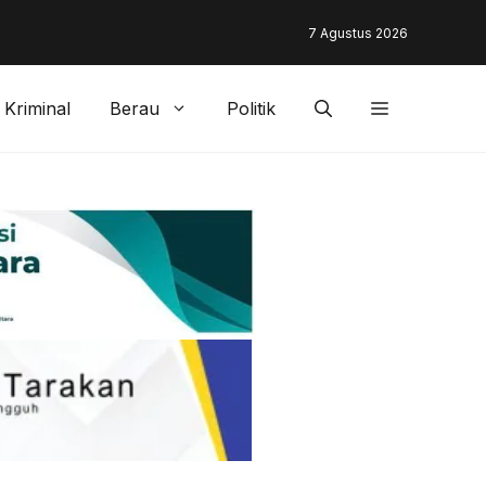
unding & Customer Management Bankaltimtara Dorong Percepata
7 Agustus 2026
gan di Kota Tarakan
Kriminal
Berau
Politik