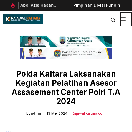
Langsung
Pimpinan Divisi Funding & Customer
Wal
ke
Management Bankaltimtara Dorong Percepatan
28 
isi
Digitalisasi Keuangan di Kota Tarakan
Me
Polda Kaltara Laksanakan
Kegiatan Pelatihan Asesor
Assasement Center Polri T.A
2024
by
admin
13 Mei 2024
Rajawalikaltara.com