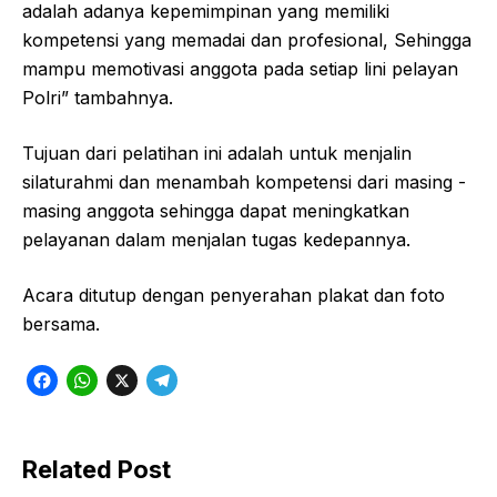
adalah adanya kepemimpinan yang memiliki
kompetensi yang memadai dan profesional, Sehingga
mampu memotivasi anggota pada setiap lini pelayan
Polri” tambahnya.
Tujuan dari pelatihan ini adalah untuk menjalin
silaturahmi dan menambah kompetensi dari masing -
masing anggota sehingga dapat meningkatkan
pelayanan dalam menjalan tugas kedepannya.
Acara ditutup dengan penyerahan plakat dan foto
bersama.
F
W
X
T
a
h
e
c
a
l
Related Post
e
t
e