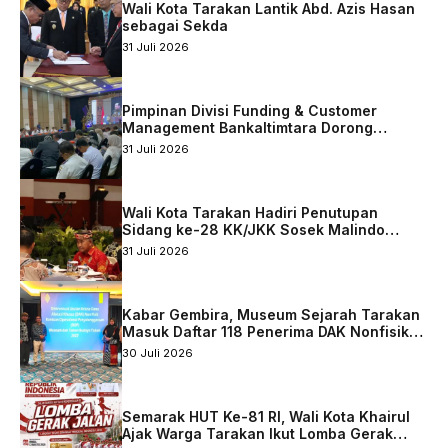
Wali Kota Tarakan Lantik Abd. Azis Hasan
sebagai Sekda
31 Juli 2026
Pimpinan Divisi Funding & Customer
Management Bankaltimtara Dorong
Percepatan Digitalisasi Keuangan di Kota
31 Juli 2026
Tarakan
Wali Kota Tarakan Hadiri Penutupan
Sidang ke-28 KK/JKK Sosek Malindo
Tingkat Kaltara–Sabah
31 Juli 2026
Kabar Gembira, Museum Sejarah Tarakan
Masuk Daftar 118 Penerima DAK Nonfisik
2027
30 Juli 2026
Semarak HUT Ke-81 RI, Wali Kota Khairul
Ajak Warga Tarakan Ikut Lomba Gerak