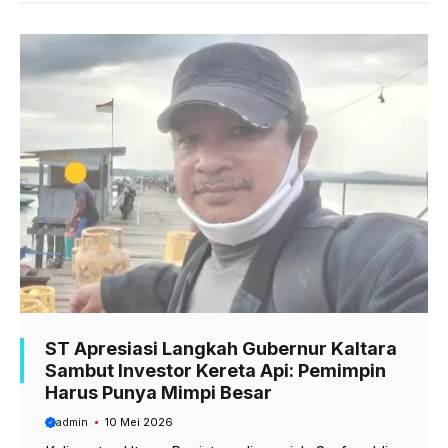
b
s
g
o
A
r
o
p
a
k
p
m
ST Apresiasi Langkah Gubernur Kaltara
Sambut Investor Kereta Api: Pemimpin
Harus Punya Mimpi Besar
admin
10 Mei 2026