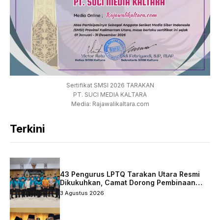
Sertifikat SMSI 2026 TARAKAN
PT. SUCI MEDIA KALTARA
Media: Rajawalikaltara.com
Terkini
43 Pengurus LPTQ Tarakan Utara Resmi
Dikukuhkan, Camat Dorong Pembinaan
Qurani Berkelanjutan
3 Agustus 2026