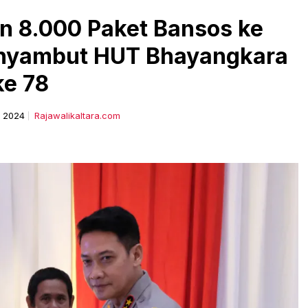
an 8.000 Paket Bansos ke
nyambut HUT Bhayangkara
ke 78
i 2024
Rajawalikaltara.com