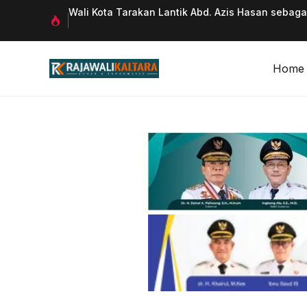
Langsung
 Qurani
Wali Kota Tarakan Lantik Abd. Azis Hasan sebag
ke
isi
Home