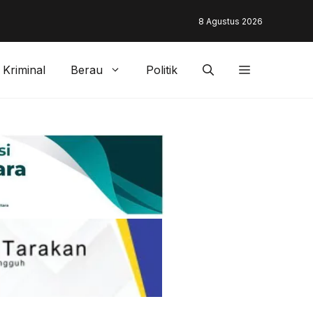
unding & Customer Management Bankaltimtara Dorong Percepata
8 Agustus 2026
gan di Kota Tarakan
Kriminal
Berau
Politik