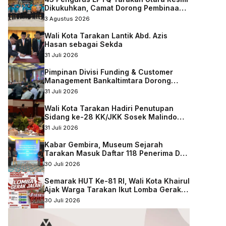
Dikukuhkan, Camat Dorong Pembinaan
Qurani Berkelanjutan
3 Agustus 2026
Wali Kota Tarakan Lantik Abd. Azis
Hasan sebagai Sekda
31 Juli 2026
Pimpinan Divisi Funding & Customer
Management Bankaltimtara Dorong
Percepatan Digitalisasi Keuangan di
31 Juli 2026
Kota Tarakan
Wali Kota Tarakan Hadiri Penutupan
Sidang ke-28 KK/JKK Sosek Malindo
Tingkat Kaltara–Sabah
31 Juli 2026
Kabar Gembira, Museum Sejarah
Tarakan Masuk Daftar 118 Penerima DAK
Nonfisik 2027
30 Juli 2026
Semarak HUT Ke-81 RI, Wali Kota Khairul
Ajak Warga Tarakan Ikut Lomba Gerak
Jalan
30 Juli 2026