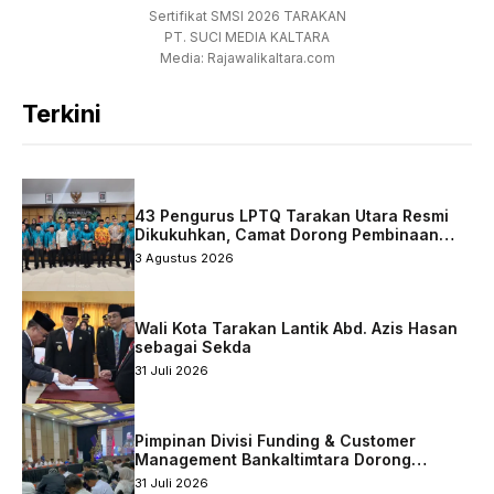
Sertifikat SMSI 2026 TARAKAN
PT. SUCI MEDIA KALTARA
Media: Rajawalikaltara.com
Terkini
43 Pengurus LPTQ Tarakan Utara Resmi
Dikukuhkan, Camat Dorong Pembinaan
Qurani Berkelanjutan
3 Agustus 2026
Wali Kota Tarakan Lantik Abd. Azis Hasan
sebagai Sekda
31 Juli 2026
Pimpinan Divisi Funding & Customer
Management Bankaltimtara Dorong
Percepatan Digitalisasi Keuangan di Kota
31 Juli 2026