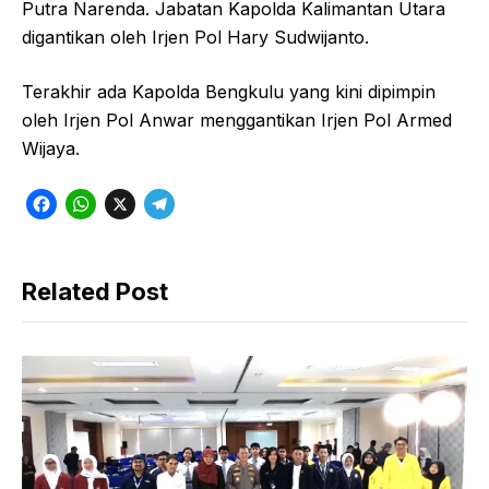
Putra Narenda. Jabatan Kapolda Kalimantan Utara
digantikan oleh Irjen Pol Hary Sudwijanto.
Terakhir ada Kapolda Bengkulu yang kini dipimpin
oleh Irjen Pol Anwar menggantikan Irjen Pol Armed
Wijaya.
F
W
X
T
a
h
e
c
a
l
Related Post
e
t
e
b
s
g
o
A
r
o
p
a
k
p
m