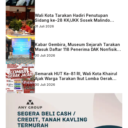
Tarakan
Wali Kota Tarakan Hadiri Penutupan
Sidang ke-28 KK/JKK Sosek Malindo
Tingkat Kaltara–Sabah
31 Juli 2026
Kabar Gembira, Museum Sejarah Tarakan
Masuk Daftar 118 Penerima DAK Nonfisik
2027
30 Juli 2026
Semarak HUT Ke-81 RI, Wali Kota Khairul
Ajak Warga Tarakan Ikut Lomba Gerak
Jalan
30 Juli 2026