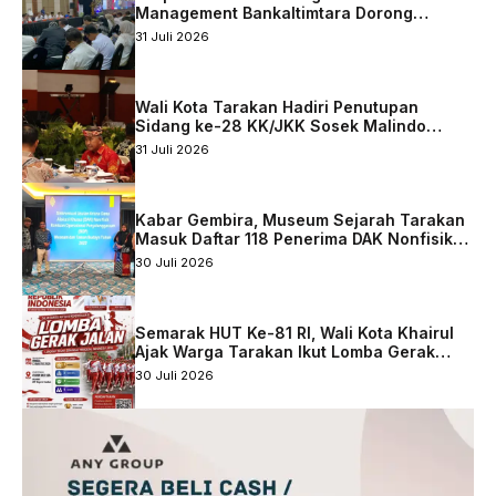
Management Bankaltimtara Dorong
Percepatan Digitalisasi Keuangan di Kota
31 Juli 2026
Tarakan
Wali Kota Tarakan Hadiri Penutupan
Sidang ke-28 KK/JKK Sosek Malindo
Tingkat Kaltara–Sabah
31 Juli 2026
Kabar Gembira, Museum Sejarah Tarakan
Masuk Daftar 118 Penerima DAK Nonfisik
2027
30 Juli 2026
Semarak HUT Ke-81 RI, Wali Kota Khairul
Ajak Warga Tarakan Ikut Lomba Gerak
Jalan
30 Juli 2026