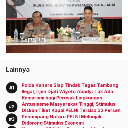
Lainnya
Polda Kaltara Siap Tindak Tegas Tambang
Ilegal, Irjen Djati Wiyoto Abady: Tak Ada
Kompromi bagi Perusak Lingkungan
Antusiasme Masyarakat Tinggi, Stimulus
Diskon Tiket Kapal PELNI Tersisa 32 Persen
Penumpang Nataru PELNI Melonjak
Didorong Stimulus Ekonomi