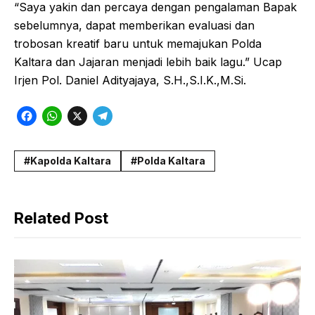
“Saya yakin dan percaya dengan pengalaman Bapak
sebelumnya, dapat memberikan evaluasi dan
trobosan kreatif baru untuk memajukan Polda
Kaltara dan Jajaran menjadi lebih baik lagu.” Ucap
Irjen Pol. Daniel Adityajaya, S.H.,S.I.K.,M.Si.
F
W
X
T
a
h
e
c
a
l
Kapolda Kaltara
Polda Kaltara
e
t
e
b
s
g
Related Post
o
A
r
o
p
a
k
p
m