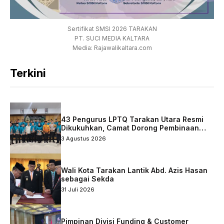
Sertifikat SMSI 2026 TARAKAN
PT. SUCI MEDIA KALTARA
Media: Rajawalikaltara.com
Terkini
43 Pengurus LPTQ Tarakan Utara Resmi
Dikukuhkan, Camat Dorong Pembinaan
Qurani Berkelanjutan
3 Agustus 2026
Wali Kota Tarakan Lantik Abd. Azis Hasan
sebagai Sekda
31 Juli 2026
Pimpinan Divisi Funding & Customer