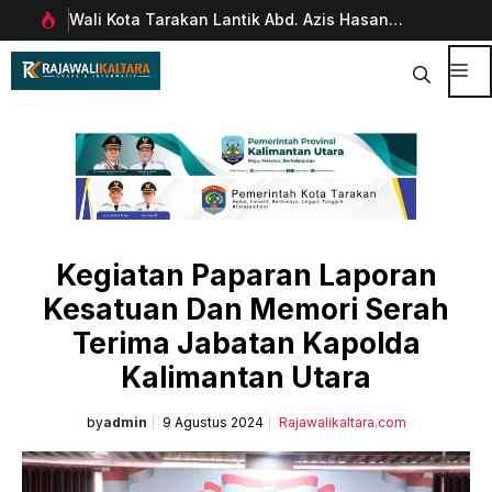
Langsung
Wali Kota Tarakan Lantik Abd. Azis Hasan
Pim
ke
rani
sebagai Sekda
Man
isi
Dig
Me
Kegiatan Paparan Laporan
Kesatuan Dan Memori Serah
Terima Jabatan Kapolda
Kalimantan Utara
by
admin
9 Agustus 2024
Rajawalikaltara.com