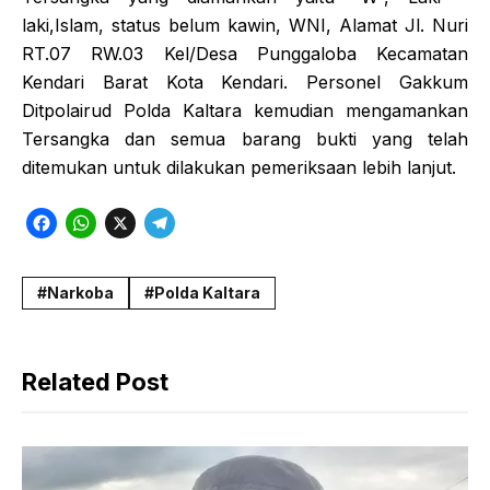
laki,Islam, status belum kawin, WNI, Alamat Jl. Nuri
RT.07 RW.03 Kel/Desa Punggaloba Kecamatan
Kendari Barat Kota Kendari. Personel Gakkum
Ditpolairud Polda Kaltara kemudian mengamankan
Tersangka dan semua barang bukti yang telah
ditemukan untuk dilakukan pemeriksaan lebih lanjut.
F
W
X
T
a
h
e
c
a
l
Narkoba
Polda Kaltara
e
t
e
b
s
g
Related Post
o
A
r
o
p
a
k
p
m