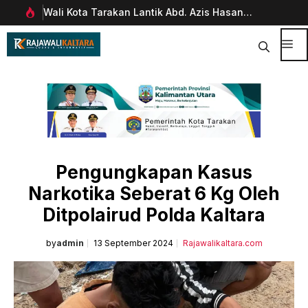
Langsung
Wali Kota Tarakan Lantik Abd. Azis Hasan
Pim
ke
rani
sebagai Sekda
Man
isi
Dig
Me
Pengungkapan Kasus
Narkotika Seberat 6 Kg Oleh
Ditpolairud Polda Kaltara
by
admin
13 September 2024
Rajawalikaltara.com