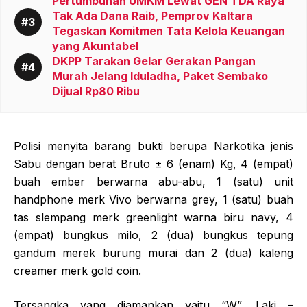
Pertumbuhan UMKM Lewat GEN TDA Raya
Tak Ada Dana Raib, Pemprov Kaltara
Tegaskan Komitmen Tata Kelola Keuangan
yang Akuntabel
DKPP Tarakan Gelar Gerakan Pangan
Murah Jelang Iduladha, Paket Sembako
Dijual Rp80 Ribu
Polisi menyita barang bukti berupa Narkotika jenis
Sabu dengan berat Bruto ± 6 (enam) Kg, 4 (empat)
buah ember berwarna abu-abu, 1 (satu) unit
handphone merk Vivo berwarna grey, 1 (satu) buah
tas slempang merk greenlight warna biru navy, 4
(empat) bungkus milo, 2 (dua) bungkus tepung
gandum merek burung murai dan 2 (dua) kaleng
creamer merk gold coin.
Tersangka yang diamankan yaitu “W”, Laki –