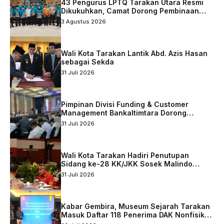
43 Pengurus LPTQ Tarakan Utara Resmi
Dikukuhkan, Camat Dorong Pembinaan
Qurani Berkelanjutan
3 Agustus 2026
Wali Kota Tarakan Lantik Abd. Azis Hasan
sebagai Sekda
31 Juli 2026
Pimpinan Divisi Funding & Customer
Management Bankaltimtara Dorong
Percepatan Digitalisasi Keuangan di Kota
31 Juli 2026
Tarakan
Wali Kota Tarakan Hadiri Penutupan
Sidang ke-28 KK/JKK Sosek Malindo
Tingkat Kaltara–Sabah
31 Juli 2026
Kabar Gembira, Museum Sejarah Tarakan
Masuk Daftar 118 Penerima DAK Nonfisik
2027