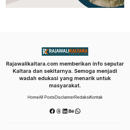
Rajawalikaltara.com memberikan info seputar
Kaltara dan sekitarnya. Semoga menjadi
wadah edukasi yang menarik untuk
masyarakat.
Home
All Posts
Disclaimer
Redaksi
Kontak
Facebook
Threads
LinkedIn
Behance
WhatsApp