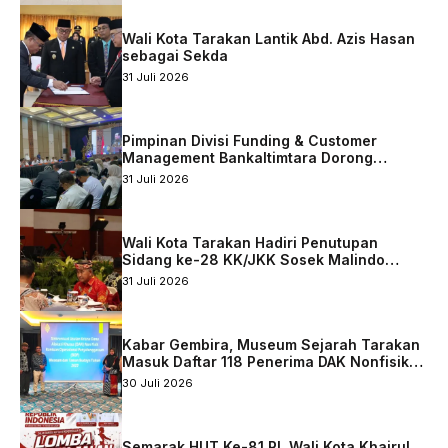
Wali Kota Tarakan Lantik Abd. Azis Hasan
sebagai Sekda
31 Juli 2026
Pimpinan Divisi Funding & Customer
Management Bankaltimtara Dorong
Percepatan Digitalisasi Keuangan di Kota
31 Juli 2026
Tarakan
Wali Kota Tarakan Hadiri Penutupan
Sidang ke-28 KK/JKK Sosek Malindo
Tingkat Kaltara–Sabah
31 Juli 2026
Kabar Gembira, Museum Sejarah Tarakan
Masuk Daftar 118 Penerima DAK Nonfisik
2027
30 Juli 2026
Semarak HUT Ke-81 RI, Wali Kota Khairul