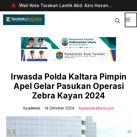
Langsung
Wali Kota Tarakan Lantik Abd. Azis Hasan
Pim
ke
rani
sebagai Sekda
Man
isi
Dig
Me
Irwasda Polda Kaltara Pimpin
Apel Gelar Pasukan Operasi
Zebra Kayan 2024
by
admin
14 Oktober 2024
Rajawalikaltara.com