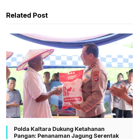
b
s
g
Related Post
o
A
r
o
p
a
k
p
m
Polda Kaltara Dukung Ketahanan
Pangan: Penanaman Jagung Serentak