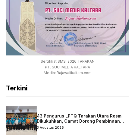
Sertifikat SMSI 2026 TARAKAN
PT. SUCI MEDIA KALTARA
Media: Rajawalikaltara.com
Terkini
43 Pengurus LPTQ Tarakan Utara Resmi
Dikukuhkan, Camat Dorong Pembinaan
Qurani Berkelanjutan
3 Agustus 2026