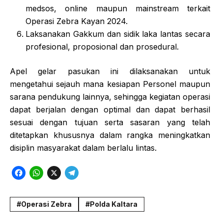
medsos, online maupun mainstream terkait
Operasi Zebra Kayan 2024.
Laksanakan Gakkum dan sidik laka lantas secara
profesional, proposional dan prosedural.
Apel gelar pasukan ini dilaksanakan untuk
mengetahui sejauh mana kesiapan Personel maupun
sarana pendukung lainnya, sehingga kegiatan operasi
dapat berjalan dengan optimal dan dapat berhasil
sesuai dengan tujuan serta sasaran yang telah
ditetapkan khususnya dalam rangka meningkatkan
disiplin masyarakat dalam berlalu lintas.
F
W
X
T
a
h
e
c
a
l
Operasi Zebra
Polda Kaltara
e
t
e