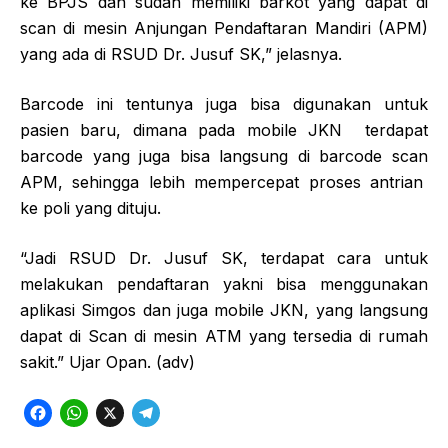
ke BPJS dan sudah memiliki barkot yang dapat di
scan di mesin Anjungan Pendaftaran Mandiri (APM)
yang ada di RSUD Dr. Jusuf SK,” jelasnya.
Barcode ini tentunya juga bisa digunakan untuk
pasien baru, dimana pada mobile JKN terdapat
barcode yang juga bisa langsung di barcode scan
APM, sehingga lebih mempercepat proses antrian
ke poli yang dituju.
“Jadi RSUD Dr. Jusuf SK, terdapat cara untuk
melakukan pendaftaran yakni bisa menggunakan
aplikasi Simgos dan juga mobile JKN, yang langsung
dapat di Scan di mesin ATM yang tersedia di rumah
sakit.” Ujar Opan. (adv)
F
W
X
T
a
h
e