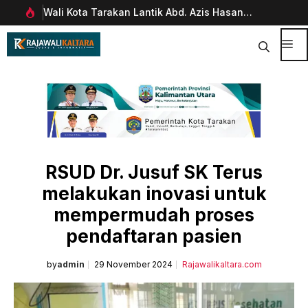
Langsung
Wali Kota Tarakan Lantik Abd. Azis Hasan
Pim
ke
rani
sebagai Sekda
Man
isi
Dig
Me
RSUD Dr. Jusuf SK Terus
melakukan inovasi untuk
mempermudah proses
pendaftaran pasien
by
admin
29 November 2024
Rajawalikaltara.com