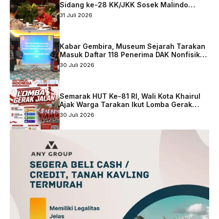
Sidang ke-28 KK/JKK Sosek Malindo
Tingkat Kaltara–Sabah
31 Juli 2026
Kabar Gembira, Museum Sejarah Tarakan
Masuk Daftar 118 Penerima DAK Nonfisik
2027
30 Juli 2026
Semarak HUT Ke-81 RI, Wali Kota Khairul
Ajak Warga Tarakan Ikut Lomba Gerak
Jalan
30 Juli 2026