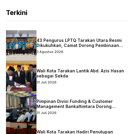
Terkini
43 Pengurus LPTQ Tarakan Utara Resmi
Dikukuhkan, Camat Dorong Pembinaan
Qurani Berkelanjutan
3 Agustus 2026
Wali Kota Tarakan Lantik Abd. Azis Hasan
sebagai Sekda
31 Juli 2026
Pimpinan Divisi Funding & Customer
Management Bankaltimtara Dorong
Percepatan Digitalisasi Keuangan di Kota
31 Juli 2026
Tarakan
Wali Kota Tarakan Hadiri Penutupan