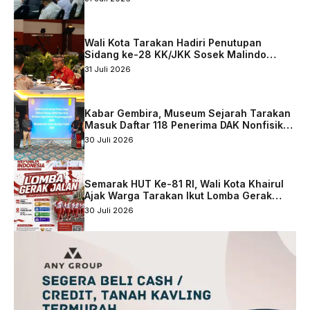
Tarakan
Wali Kota Tarakan Hadiri Penutupan
Sidang ke-28 KK/JKK Sosek Malindo
Tingkat Kaltara–Sabah
31 Juli 2026
Kabar Gembira, Museum Sejarah Tarakan
Masuk Daftar 118 Penerima DAK Nonfisik
2027
30 Juli 2026
Semarak HUT Ke-81 RI, Wali Kota Khairul
Ajak Warga Tarakan Ikut Lomba Gerak
Jalan
30 Juli 2026