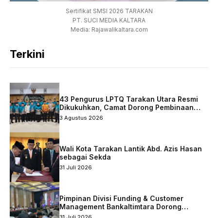
Sertifikat SMSI 2026 TARAKAN
PT. SUCI MEDIA KALTARA
Media: Rajawalikaltara.com
Terkini
43 Pengurus LPTQ Tarakan Utara Resmi
Dikukuhkan, Camat Dorong Pembinaan
Qurani Berkelanjutan
3 Agustus 2026
Wali Kota Tarakan Lantik Abd. Azis Hasan
sebagai Sekda
31 Juli 2026
Pimpinan Divisi Funding & Customer
Management Bankaltimtara Dorong
Percepatan Digitalisasi Keuangan di Kota
31 Juli 2026