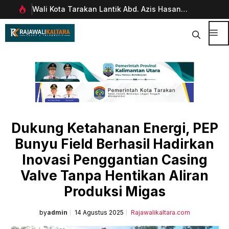
Langsung
Wali Kota Tarakan Lantik Abd. Azis Hasan
Pim
ke
rani
sebagai Sekda
Man
isi
Dig
Me
Dukung Ketahanan Energi, PEP
Bunyu Field Berhasil Hadirkan
Inovasi Penggantian Casing
Valve Tanpa Hentikan Aliran
Produksi Migas
by
admin
14 Agustus 2025
Rajawalikaltara.com