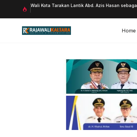
Langsung
 Qurani
Wali Kota Tarakan Lantik Abd. Azis Hasan sebag
ke
isi
Home