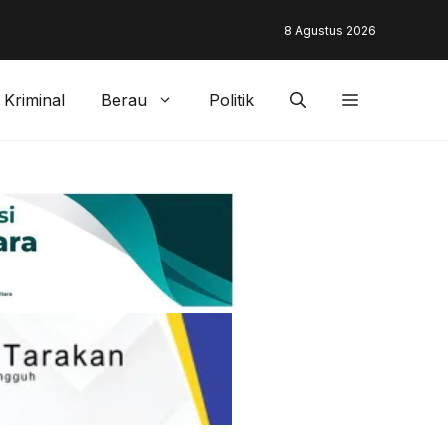
unding & Customer Management Bankaltimtara Dorong Percepata
8 Agustus 2026
gan di Kota Tarakan
Kriminal
Berau
Politik