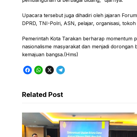
pembangunan di berbagai bidang,” ujarnya.
Upacara tersebut juga dihadiri oleh jajaran For
DPRD, TNI-Polri, ASN, pelajar, organisasi, toko
Pemerintah Kota Tarakan berharap momentum pe
nasionalisme masyarakat dan menjadi dorongan 
kemajuan bangsa.(Hms)
F
W
X
T
a
h
e
c
a
l
Related Post
e
t
e
b
s
g
o
A
r
o
p
a
k
p
m