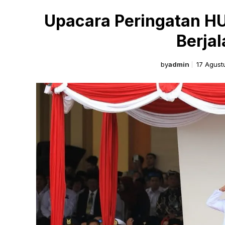
Upacara Peringatan HU
Berja
by
admin
17 Agust