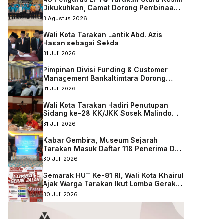
Dikukuhkan, Camat Dorong Pembinaan
Qurani Berkelanjutan
3 Agustus 2026
Wali Kota Tarakan Lantik Abd. Azis
Hasan sebagai Sekda
31 Juli 2026
Pimpinan Divisi Funding & Customer
Management Bankaltimtara Dorong
Percepatan Digitalisasi Keuangan di
31 Juli 2026
Kota Tarakan
Wali Kota Tarakan Hadiri Penutupan
Sidang ke-28 KK/JKK Sosek Malindo
Tingkat Kaltara–Sabah
31 Juli 2026
Kabar Gembira, Museum Sejarah
Tarakan Masuk Daftar 118 Penerima DAK
Nonfisik 2027
30 Juli 2026
Semarak HUT Ke-81 RI, Wali Kota Khairul
Ajak Warga Tarakan Ikut Lomba Gerak
Jalan
30 Juli 2026