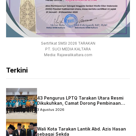
Sertifikat SMSI 2026 TARAKAN
PT. SUCI MEDIA KALTARA
Media: Rajawalikaltara.com
Terkini
43 Pengurus LPTQ Tarakan Utara Resmi
Dikukuhkan, Camat Dorong Pembinaan
Qurani Berkelanjutan
3 Agustus 2026
Wali Kota Tarakan Lantik Abd. Azis Hasan
sebagai Sekda