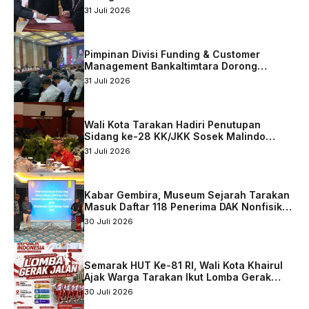
31 Juli 2026
Pimpinan Divisi Funding & Customer
Management Bankaltimtara Dorong
Percepatan Digitalisasi Keuangan di Kota
31 Juli 2026
Tarakan
Wali Kota Tarakan Hadiri Penutupan
Sidang ke-28 KK/JKK Sosek Malindo
Tingkat Kaltara–Sabah
31 Juli 2026
Kabar Gembira, Museum Sejarah Tarakan
Masuk Daftar 118 Penerima DAK Nonfisik
2027
30 Juli 2026
Semarak HUT Ke-81 RI, Wali Kota Khairul
Ajak Warga Tarakan Ikut Lomba Gerak
Jalan
30 Juli 2026