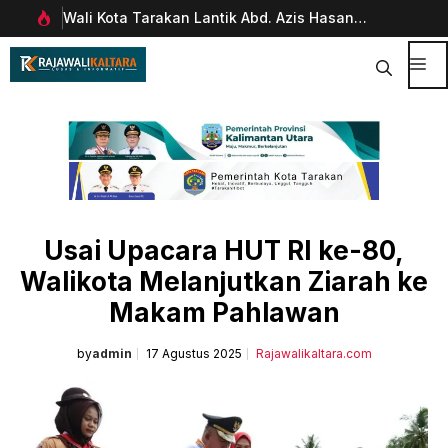
Langsung
Wali Kota Tarakan Lantik Abd. Azis Hasan
Pim
ke
rani
sebagai Sekda
Man
isi
Dig
Me
Usai Upacara HUT RI ke-80,
Walikota Melanjutkan Ziarah ke
Makam Pahlawan
by
admin
17 Agustus 2025
Rajawalikaltara.com