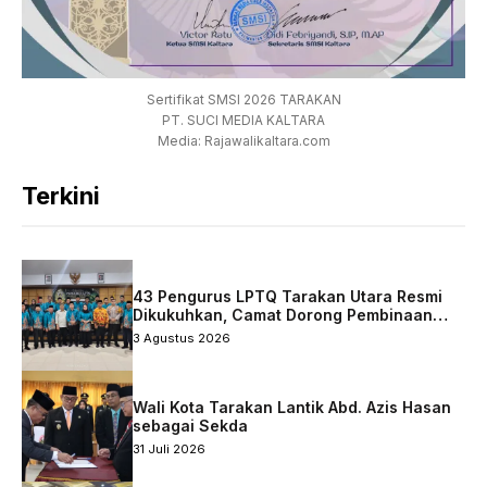
Sertifikat SMSI 2026 TARAKAN
PT. SUCI MEDIA KALTARA
Media: Rajawalikaltara.com
Terkini
43 Pengurus LPTQ Tarakan Utara Resmi
Dikukuhkan, Camat Dorong Pembinaan
Qurani Berkelanjutan
3 Agustus 2026
Wali Kota Tarakan Lantik Abd. Azis Hasan
sebagai Sekda
31 Juli 2026