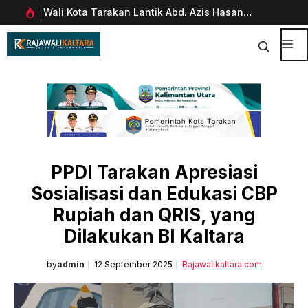
Langsung
Wali Kota Tarakan Lantik Abd. Azis Hasan
Pim
ke
rani
sebagai Sekda
Man
isi
Dig
Me
PPDI Tarakan Apresiasi
Sosialisasi dan Edukasi CBP
Rupiah dan QRIS, yang
Dilakukan BI Kaltara
by
admin
12 September 2025
Rajawalikaltara.com