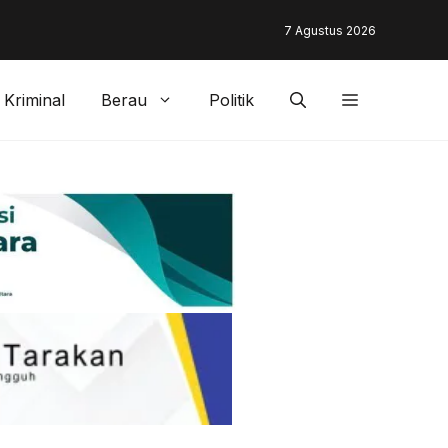
unding & Customer Management Bankaltimtara Dorong Percepata
7 Agustus 2026
gan di Kota Tarakan
Kriminal
Berau
Politik