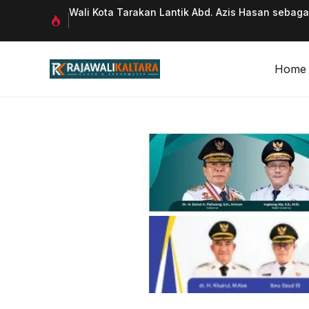
Langsung
 Qurani
Wali Kota Tarakan Lantik Abd. Azis Hasan sebag
ke
isi
Home