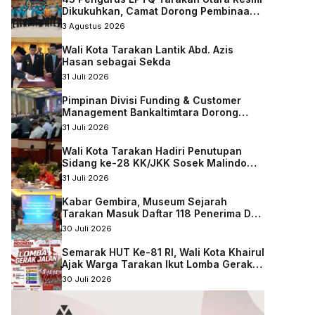
Dikukuhkan, Camat Dorong Pembinaan
Qurani Berkelanjutan
3 Agustus 2026
Wali Kota Tarakan Lantik Abd. Azis
Hasan sebagai Sekda
31 Juli 2026
Pimpinan Divisi Funding & Customer
Management Bankaltimtara Dorong
Percepatan Digitalisasi Keuangan di
31 Juli 2026
Kota Tarakan
Wali Kota Tarakan Hadiri Penutupan
Sidang ke-28 KK/JKK Sosek Malindo
Tingkat Kaltara–Sabah
31 Juli 2026
Kabar Gembira, Museum Sejarah
Tarakan Masuk Daftar 118 Penerima DAK
Nonfisik 2027
30 Juli 2026
Semarak HUT Ke-81 RI, Wali Kota Khairul
Ajak Warga Tarakan Ikut Lomba Gerak
Jalan
30 Juli 2026