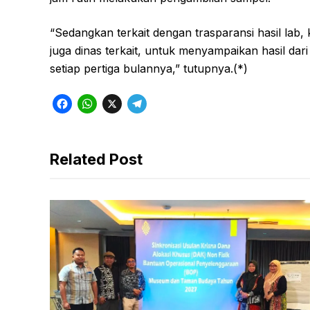
“Sedangkan terkait dengan trasparansi hasil lab,
juga dinas terkait, untuk menyampaikan hasil dar
setiap pertiga bulannya,” tutupnya.(*)
F
W
X
T
a
h
e
c
a
l
Related Post
e
t
e
b
s
g
o
A
r
o
p
a
k
p
m