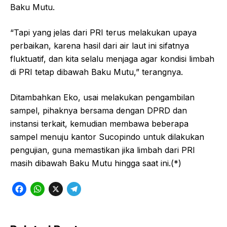
Baku Mutu.
“Tapi yang jelas dari PRI terus melakukan upaya
perbaikan, karena hasil dari air laut ini sifatnya
fluktuatif, dan kita selalu menjaga agar kondisi limbah
di PRI tetap dibawah Baku Mutu,” terangnya.
Ditambahkan Eko, usai melakukan pengambilan
sampel, pihaknya bersama dengan DPRD dan
instansi terkait, kemudian membawa beberapa
sampel menuju kantor Sucopindo untuk dilakukan
pengujian, guna memastikan jika limbah dari PRI
masih dibawah Baku Mutu hingga saat ini.(*)
F
W
X
T
a
h
e
c
a
l