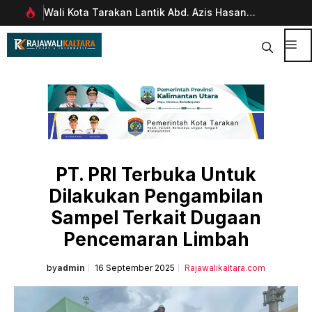
Langsung
Wali Kota Tarakan Lantik Abd. Azis Hasan
Pim
ke
rani
sebagai Sekda
Man
isi
Dig
Me
PT. PRI Terbuka Untuk
Dilakukan Pengambilan
Sampel Terkait Dugaan
Pencemaran Limbah
by
admin
16 September 2025
Rajawalikaltara.com