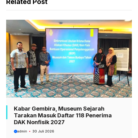
Related Post
e
t
e
b
s
g
o
A
r
o
p
a
k
p
m
Kabar Gembira, Museum Sejarah
Tarakan Masuk Daftar 118 Penerima
DAK Nonfisik 2027
admin
30 Juli 2026