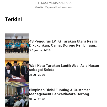
PT. SUCI MEDIA KALTARA
Media: Rajawalikaltara.com
Terkini
43 Pengurus LPTQ Tarakan Utara Resmi
Dikukuhkan, Camat Dorong Pembinaan
Qurani Berkelanjutan
3 Agustus 2026
Wali Kota Tarakan Lantik Abd. Azis Hasan
sebagai Sekda
31 Juli 2026
Pimpinan Divisi Funding & Customer
Management Bankaltimtara Dorong
Percepatan Digitalisasi Keuangan di Kota
31 Juli 2026
Tarakan