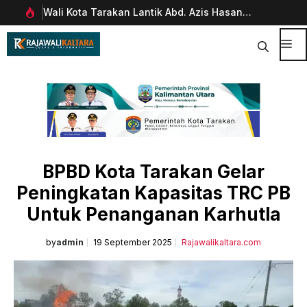
Langsung
Wali Kota Tarakan Lantik Abd. Azis Hasan
Pim
ke
rani
sebagai Sekda
Man
isi
Dig
Me
BPBD Kota Tarakan Gelar
Peningkatan Kapasitas TRC PB
Untuk Penanganan Karhutla
by
admin
19 September 2025
Rajawalikaltara.com