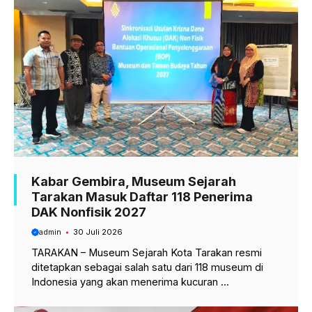
o
p
a
k
p
m
Kabar Gembira, Museum Sejarah
Tarakan Masuk Daftar 118 Penerima
DAK Nonfisik 2027
admin
30 Juli 2026
TARAKAN – Museum Sejarah Kota Tarakan resmi
ditetapkan sebagai salah satu dari 118 museum di
Indonesia yang akan menerima kucuran ...