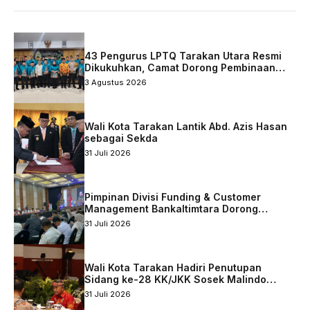
43 Pengurus LPTQ Tarakan Utara Resmi
Dikukuhkan, Camat Dorong Pembinaan
Qurani Berkelanjutan
3 Agustus 2026
Wali Kota Tarakan Lantik Abd. Azis Hasan
sebagai Sekda
31 Juli 2026
Pimpinan Divisi Funding & Customer
Management Bankaltimtara Dorong
Percepatan Digitalisasi Keuangan di Kota
31 Juli 2026
Tarakan
Wali Kota Tarakan Hadiri Penutupan
Sidang ke-28 KK/JKK Sosek Malindo
Tingkat Kaltara–Sabah
31 Juli 2026