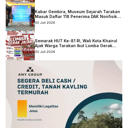
Kabar Gembira, Museum Sejarah Tarakan
Masuk Daftar 118 Penerima DAK Nonfisik
2027
30 Juli 2026
Semarak HUT Ke-81 RI, Wali Kota Khairul
Ajak Warga Tarakan Ikut Lomba Gerak
Jalan
30 Juli 2026