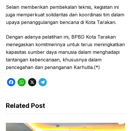
Selain memberikan pembekalan teknis, kegiatan ini
juga memperkuat solidaritas dan koordinasi tim dalam
upaya penanggulangan bencana di Kota Tarakan.
Dengan adanya pelatihan ini, BPBD Kota Tarakan
menegaskan komitmennya untuk terus meningkatkan
kapasitas sumber daya manusia dalam menghadapi
tantangan kebencanaan, khususnya dalam
pencegahan dan penanganan Karhutla.(*)
F
W
X
T
a
h
e
c
a
l
Related Post
e
t
e
b
s
g
o
A
r