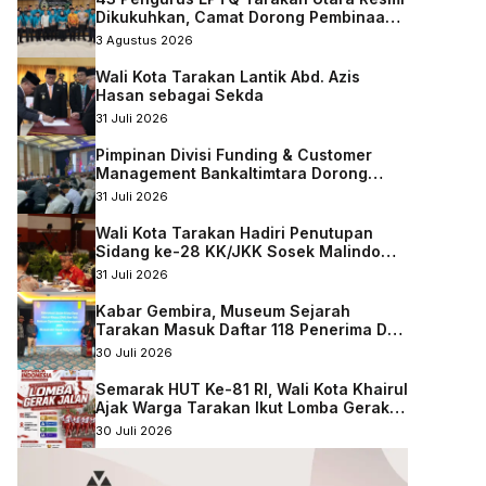
Dikukuhkan, Camat Dorong Pembinaan
Qurani Berkelanjutan
3 Agustus 2026
Wali Kota Tarakan Lantik Abd. Azis
Hasan sebagai Sekda
31 Juli 2026
Pimpinan Divisi Funding & Customer
Management Bankaltimtara Dorong
Percepatan Digitalisasi Keuangan di
31 Juli 2026
Kota Tarakan
Wali Kota Tarakan Hadiri Penutupan
Sidang ke-28 KK/JKK Sosek Malindo
Tingkat Kaltara–Sabah
31 Juli 2026
Kabar Gembira, Museum Sejarah
Tarakan Masuk Daftar 118 Penerima DAK
Nonfisik 2027
30 Juli 2026
Semarak HUT Ke-81 RI, Wali Kota Khairul
Ajak Warga Tarakan Ikut Lomba Gerak
Jalan
30 Juli 2026