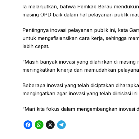
Ia melanjutkan, bahwa Pemkab Berau mendukung
masing OPD baik dalam hal pelayanan publik mau
Pentingnya inovasi pelayanan publik ini, kata G
untuk mengefisiensikan cara kerja, sehingga m
lebih cepat.
“Masih banyak inovasi yang dilahirkan di masin
meningkatkan kinerja dan memudahkan pelayanan
Beberapa inovasi yang telah diciptakan diharap
mengingatkan agar inovasi yang telah diinisiasi in
“Mari kita fokus dalam mengembangkan inovasi da
F
W
X
T
a
h
e