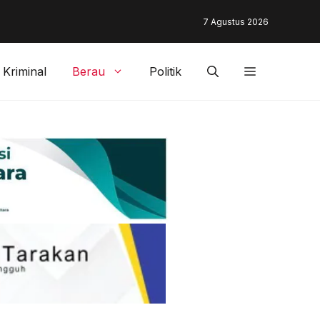
unding & Customer Management Bankaltimtara Dorong Percepata
7 Agustus 2026
gan di Kota Tarakan
Kriminal
Berau
Politik