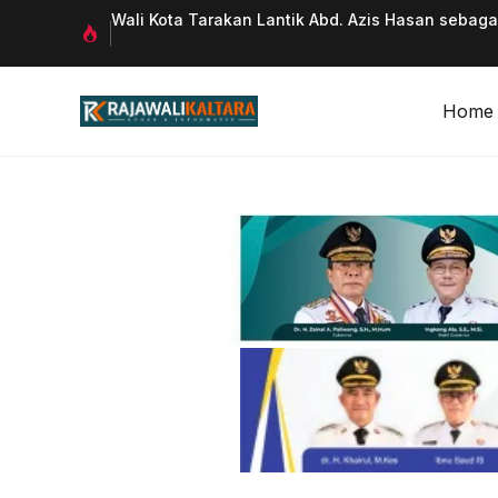
Langsung
 Qurani
Wali Kota Tarakan Lantik Abd. Azis Hasan sebag
ke
isi
Home