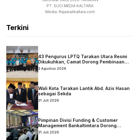
PT. SUCI MEDIA KALTARA
Media: Rajawalikaltara.com
Terkini
43 Pengurus LPTQ Tarakan Utara Resmi
Dikukuhkan, Camat Dorong Pembinaan
Qurani Berkelanjutan
3 Agustus 2026
Wali Kota Tarakan Lantik Abd. Azis Hasan
sebagai Sekda
31 Juli 2026
Pimpinan Divisi Funding & Customer
Management Bankaltimtara Dorong
Percepatan Digitalisasi Keuangan di Kota
31 Juli 2026
Tarakan