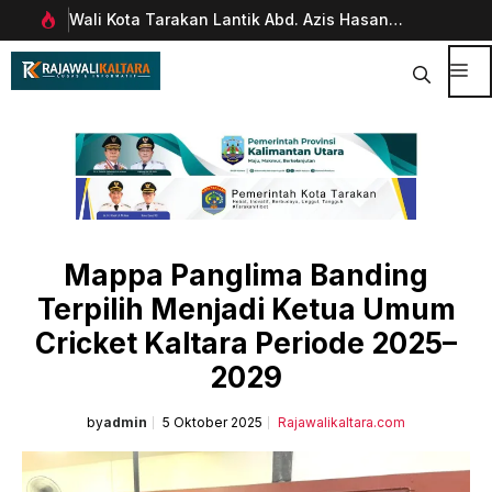
Langsung
Wali Kota Tarakan Lantik Abd. Azis Hasan
Pim
ke
rani
sebagai Sekda
Man
isi
Dig
Me
Mappa Panglima Banding
Terpilih Menjadi Ketua Umum
Cricket Kaltara Periode 2025–
2029
by
admin
5 Oktober 2025
Rajawalikaltara.com