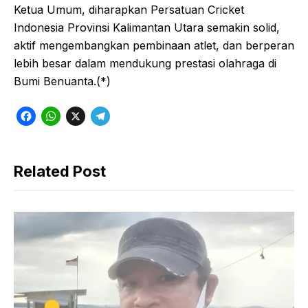
Ketua Umum, diharapkan Persatuan Cricket
Indonesia Provinsi Kalimantan Utara semakin solid,
aktif mengembangkan pembinaan atlet, dan berperan
lebih besar dalam mendukung prestasi olahraga di
Bumi Benuanta.(*)
F
W
X
T
a
h
e
c
a
l
Related Post
e
t
e
b
s
g
o
A
r
o
p
a
k
p
m