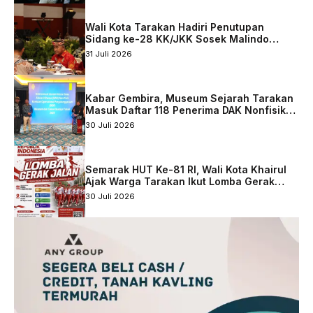
Wali Kota Tarakan Hadiri Penutupan
Sidang ke-28 KK/JKK Sosek Malindo
Tingkat Kaltara–Sabah
31 Juli 2026
Kabar Gembira, Museum Sejarah Tarakan
Masuk Daftar 118 Penerima DAK Nonfisik
2027
30 Juli 2026
Semarak HUT Ke-81 RI, Wali Kota Khairul
Ajak Warga Tarakan Ikut Lomba Gerak
Jalan
30 Juli 2026