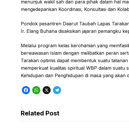
menunjuk wakil sah dari para pihak dalam hal ma
mengedepankan Koordinasi, Konsultasi dan Kolab
Pondok pesantren Daarut Taubah Lapas Tarakan 
Ir. Elang Buhana disaksikan jajaran pemangku kep
Melalui program kelas kerohanian yang memfasil
berwawasan Islam dengan melibatkan peran serta
Tarakan optimis dapat membentuk suatu tatanan
memperkuat kualitas spiritual WBP dalam suatu 
Kehidupan dan Penghidupan di masa yang akan d
F
W
X
T
a
h
e
c
a
l
Related Post
e
t
e
b
s
g