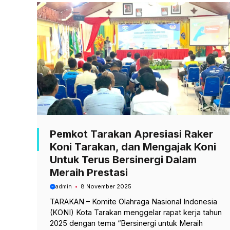
o
A
r
o
p
a
k
p
m
Pemkot Tarakan Apresiasi Raker
Koni Tarakan, dan Mengajak Koni
Untuk Terus Bersinergi Dalam
Meraih Prestasi
admin
8 November 2025
TARAKAN – Komite Olahraga Nasional Indonesia
(KONI) Kota Tarakan menggelar rapat kerja tahun
2025 dengan tema “Bersinergi untuk Meraih