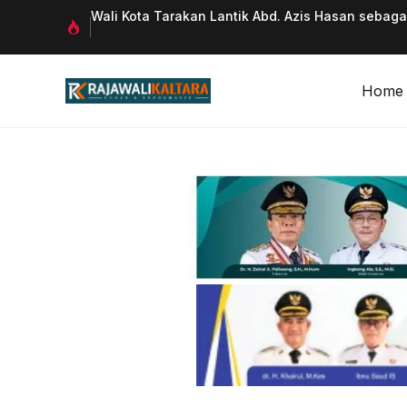
Langsung
 Qurani
Wali Kota Tarakan Lantik Abd. Azis Hasan sebag
ke
isi
Home