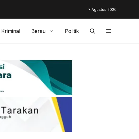
unding & Customer Management Bankaltimtara Dorong Percepata
7 Agustus 2026
gan di Kota Tarakan
Kriminal
Berau
Politik