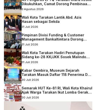
Dikukuhkan, Camat Dorong Pembinaan
Qurani Berkelanjutan
3 Agustus 2026
Wali Kota Tarakan Lantik Abd. Azis
Hasan sebagai Sekda
31 Juli 2026
Pimpinan Divisi Funding & Customer
Management Bankaltimtara Dorong
Percepatan Digitalisasi Keuangan di
31 Juli 2026
Kota Tarakan
Wali Kota Tarakan Hadiri Penutupan
Sidang ke-28 KK/JKK Sosek Malindo
Tingkat Kaltara–Sabah
31 Juli 2026
Kabar Gembira, Museum Sejarah
Tarakan Masuk Daftar 118 Penerima DAK
Nonfisik 2027
30 Juli 2026
Semarak HUT Ke-81 RI, Wali Kota Khairul
Ajak Warga Tarakan Ikut Lomba Gerak
Jalan
30 Juli 2026