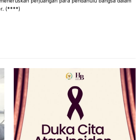
k meneruskan perjuangan para pendahulu bangsa dalam
. (****)