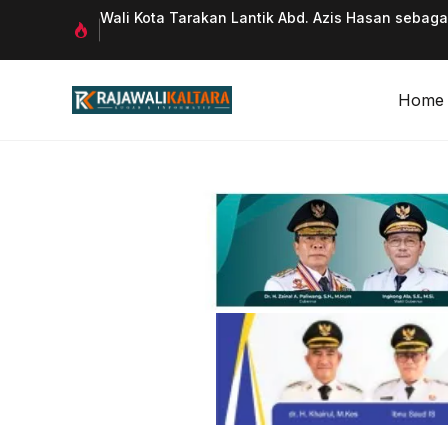
Langsung
 Qurani
Wali Kota Tarakan Lantik Abd. Azis Hasan sebag
ke
isi
Home