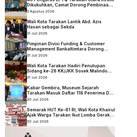
Dikukuhkan, Camat Dorong Pembinaan
Qurani Berkelanjutan
3 Agustus 2026
Wali Kota Tarakan Lantik Abd. Azis
Hasan sebagai Sekda
31 Juli 2026
Pimpinan Divisi Funding & Customer
Management Bankaltimtara Dorong
Percepatan Digitalisasi Keuangan di
31 Juli 2026
Kota Tarakan
Wali Kota Tarakan Hadiri Penutupan
Sidang ke-28 KK/JKK Sosek Malindo
Tingkat Kaltara–Sabah
31 Juli 2026
Kabar Gembira, Museum Sejarah
Tarakan Masuk Daftar 118 Penerima DAK
Nonfisik 2027
30 Juli 2026
Semarak HUT Ke-81 RI, Wali Kota Khairul
Ajak Warga Tarakan Ikut Lomba Gerak
Jalan
30 Juli 2026