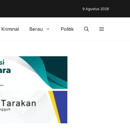
unding & Customer Management Bankaltimtara Dorong Percepata
9 Agustus 2026
gan di Kota Tarakan
Kriminal
Berau
Politik