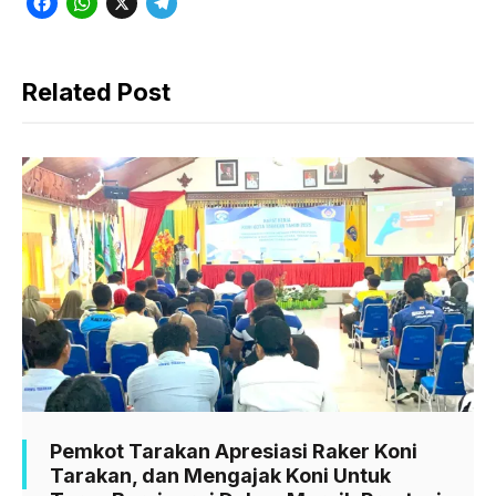
F
W
X
T
a
h
e
c
a
l
Related Post
e
t
e
b
s
g
o
A
r
o
p
a
k
p
m
Pemkot Tarakan Apresiasi Raker Koni
Tarakan, dan Mengajak Koni Untuk