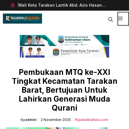
Langsung
Wali Kota Tarakan Lantik Abd. Azis Hasan
Pim
ke
rani
sebagai Sekda
Man
isi
Dig
Me
Pembukaan MTQ ke-XXI
Tingkat Kecamatan Tarakan
Barat, Bertujuan Untuk
Lahirkan Generasi Muda
Qurani
by
admin
2 November 2025
Rajawalikaltara.com