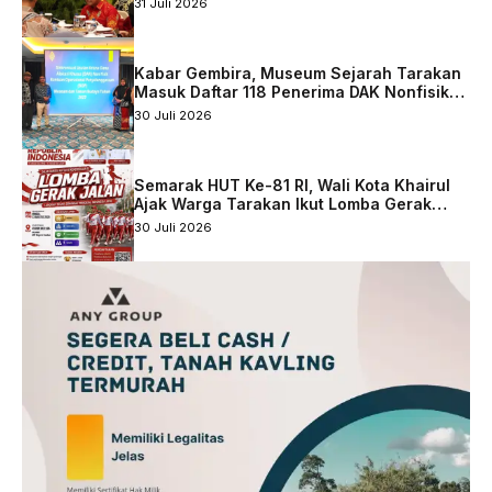
31 Juli 2026
Kabar Gembira, Museum Sejarah Tarakan
Masuk Daftar 118 Penerima DAK Nonfisik
2027
30 Juli 2026
Semarak HUT Ke-81 RI, Wali Kota Khairul
Ajak Warga Tarakan Ikut Lomba Gerak
Jalan
30 Juli 2026