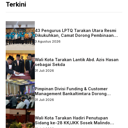
Terkini
43 Pengurus LPTQ Tarakan Utara Resmi
Dikukuhkan, Camat Dorong Pembinaan
Qurani Berkelanjutan
3 Agustus 2026
Wali Kota Tarakan Lantik Abd. Azis Hasan
sebagai Sekda
31 Juli 2026
Pimpinan Divisi Funding & Customer
Management Bankaltimtara Dorong
Percepatan Digitalisasi Keuangan di Kota
31 Juli 2026
Tarakan
Wali Kota Tarakan Hadiri Penutupan
Sidang ke-28 KK/JKK Sosek Malindo
Tingkat Kaltara–Sabah