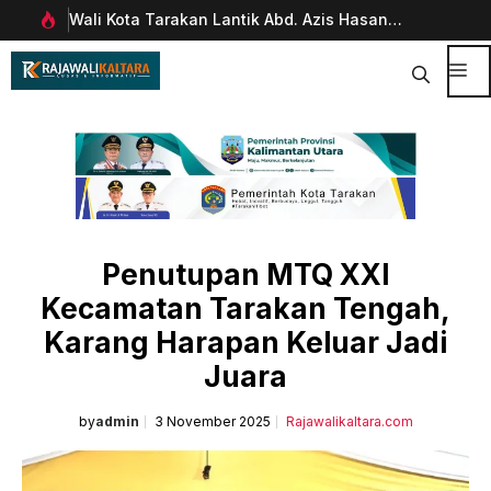
Langsung
Wali Kota Tarakan Lantik Abd. Azis Hasan
Pim
ke
rani
sebagai Sekda
Man
isi
Dig
Me
Penutupan MTQ XXI
Kecamatan Tarakan Tengah,
Karang Harapan Keluar Jadi
Juara
by
admin
3 November 2025
Rajawalikaltara.com