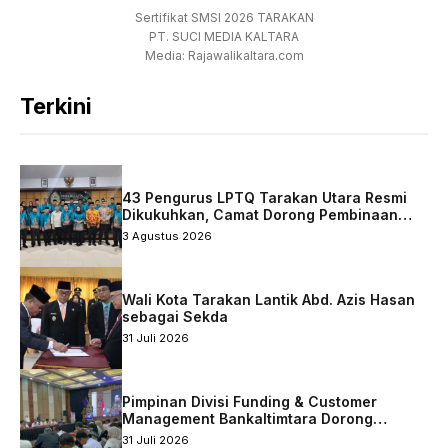
Sertifikat SMSI 2026 TARAKAN
PT. SUCI MEDIA KALTARA
Media: Rajawalikaltara.com
Terkini
43 Pengurus LPTQ Tarakan Utara Resmi
Dikukuhkan, Camat Dorong Pembinaan
Qurani Berkelanjutan
3 Agustus 2026
Wali Kota Tarakan Lantik Abd. Azis Hasan
sebagai Sekda
31 Juli 2026
Pimpinan Divisi Funding & Customer
Management Bankaltimtara Dorong
Percepatan Digitalisasi Keuangan di Kota
31 Juli 2026