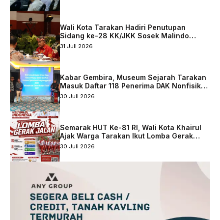
Tarakan
Wali Kota Tarakan Hadiri Penutupan
Sidang ke-28 KK/JKK Sosek Malindo
Tingkat Kaltara–Sabah
31 Juli 2026
Kabar Gembira, Museum Sejarah Tarakan
Masuk Daftar 118 Penerima DAK Nonfisik
2027
30 Juli 2026
Semarak HUT Ke-81 RI, Wali Kota Khairul
Ajak Warga Tarakan Ikut Lomba Gerak
Jalan
30 Juli 2026