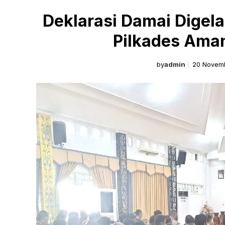
Deklarasi Damai Digel
Pilkades Ama
by
admin
20 Novem