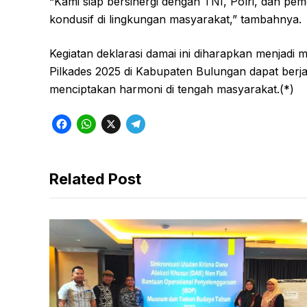
“Kami siap bersinergi dengan TNI, Polri, dan pe
kondusif di lingkungan masyarakat,” tambahnya.
Kegiatan deklarasi damai ini diharapkan menjad
Pilkades 2025 di Kabupaten Bulungan dapat berjal
menciptakan harmoni di tengah masyarakat.(*)
F
W
X
T
a
h
e
c
a
l
Related Post
e
t
e
b
s
g
o
A
r
o
p
a
k
p
m