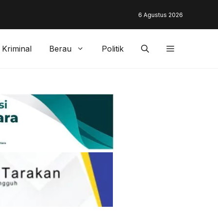
unding & Customer Management Bankaltimtara Dorong Percepata
6 Agustus 2026
gan di Kota Tarakan
Kriminal
Berau
Politik