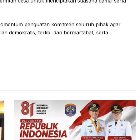
merintah desa untuk menciptakan suasana damai serta
i momentum penguatan komitmen seluruh pihak agar
an demokratis, tertib, dan bermartabat, serta