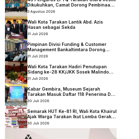
Dikukuhkan, Camat Dorong Pembinaan
Qurani Berkelanjutan
3 Agustus 2026
Wali Kota Tarakan Lantik Abd. Azis
Hasan sebagai Sekda
31 Juli 2026
Pimpinan Divisi Funding & Customer
Management Bankaltimtara Dorong
Percepatan Digitalisasi Keuangan di
31 Juli 2026
Kota Tarakan
Wali Kota Tarakan Hadiri Penutupan
Sidang ke-28 KK/JKK Sosek Malindo
Tingkat Kaltara–Sabah
31 Juli 2026
Kabar Gembira, Museum Sejarah
Tarakan Masuk Daftar 118 Penerima DAK
Nonfisik 2027
30 Juli 2026
Semarak HUT Ke-81 RI, Wali Kota Khairul
Ajak Warga Tarakan Ikut Lomba Gerak
Jalan
30 Juli 2026