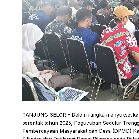
TANJUNG SELOR – Dalam rangka menyukseskan p
serentak tahun 2025, Paguyuban Sedulur Trengg
Pemberdayaan Masyarakat dan Desa (DPMD) Kab
Pilkades dan Deklarasi Damai Pilkades pada Rab