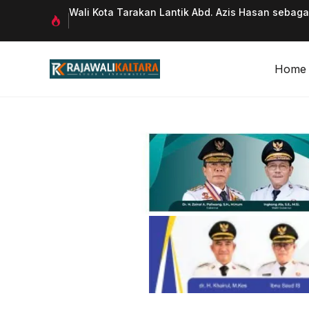
Langsung
 Qurani
Wali Kota Tarakan Lantik Abd. Azis Hasan sebag
ke
isi
Home