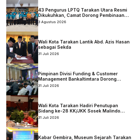
43 Pengurus LPTQ Tarakan Utara Resmi
Dikukuhkan, Camat Dorong Pembinaan
Qurani Berkelanjutan
3 Agustus 2026
Wali Kota Tarakan Lantik Abd. Azis Hasan
sebagai Sekda
31 Juli 2026
Pimpinan Divisi Funding & Customer
Management Bankaltimtara Dorong
Percepatan Digitalisasi Keuangan di Kota
31 Juli 2026
Tarakan
Wali Kota Tarakan Hadiri Penutupan
Sidang ke-28 KK/JKK Sosek Malindo
Tingkat Kaltara–Sabah
31 Juli 2026
Kabar Gembira, Museum Sejarah Tarakan