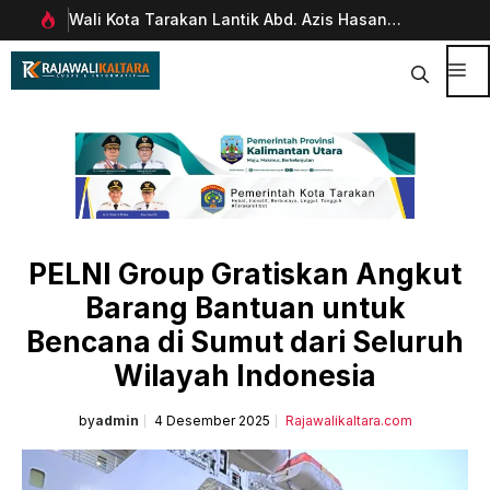
Langsung
Wali Kota Tarakan Lantik Abd. Azis Hasan
Pim
ke
rani
sebagai Sekda
Man
isi
Dig
Me
PELNI Group Gratiskan Angkut
Barang Bantuan untuk
Bencana di Sumut dari Seluruh
Wilayah Indonesia
by
admin
4 Desember 2025
Rajawalikaltara.com