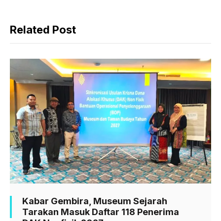
a
h
e
c
a
l
Related Post
e
t
e
b
s
g
o
A
r
o
p
a
k
p
m
Kabar Gembira, Museum Sejarah
Tarakan Masuk Daftar 118 Penerima